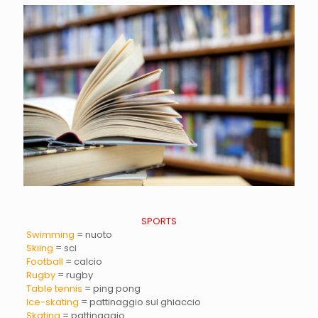
SPORTS
Swimming
= nuoto
Skiing
= sci
Football
= calcio
Rugby
= rugby
Table tennis
= ping pong
Ice-skating
= pattinaggio sul ghiaccio
Skating
= pattinaggio