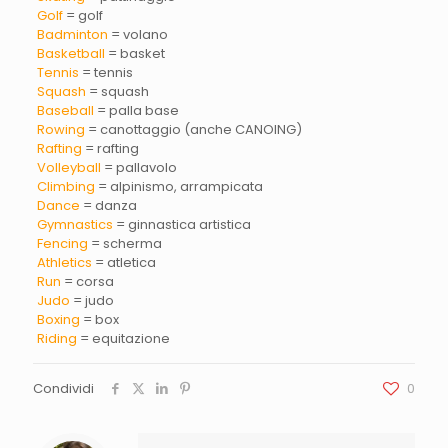
Golf
= golf
Badminton
= volano
Basketball
= basket
Tennis
= tennis
Squash
= squash
Baseball
= palla base
Rowing
= canottaggio (anche CANOING)
Rafting
= rafting
Volleyball
= pallavolo
Climbing
= alpinismo, arrampicata
Dance
= danza
Gymnastics
= ginnastica artistica
Fencing
= scherma
Athletics
= atletica
Run
= corsa
Judo
= judo
Boxing
= box
Riding
= equitazione
Condividi
0