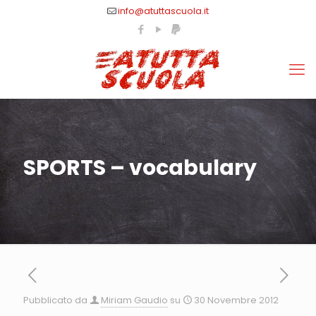
info@atuttascuola.it
SPORTS – vocabulary
Pubblicato da
Miriam Gaudio
su
30 Novembre 2012