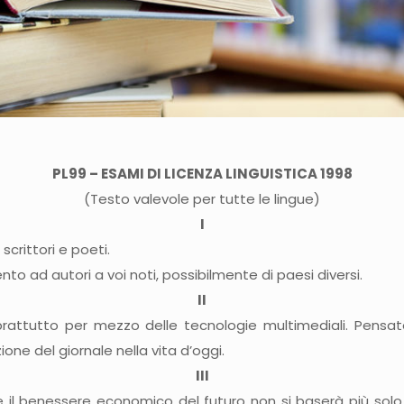
PL99 – ESAMI DI LICENZA LINGUISTICA 1998
(Testo valevole per tutte le lingue)
I
crittori e poeti.
o ad autori a voi noti, possibilmente di paesi diversi.
II
prattutto per mezzo delle tecnologie multimediali. Pensa
ne del giornale nella vita d’oggi.
III
e il benessere economico del futuro non si baserà più solo 