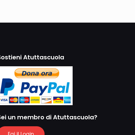
Sostieni Atuttascuola
Sei un membro di Atuttascuola?
Fai il Login