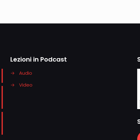
Lezioni in Podcast
→
Audio
→
Video