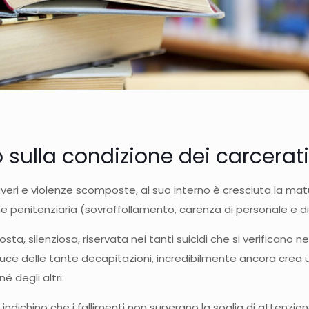
 sulla condizione dei carcerati 
veri e violenze scomposte, al suo interno è cresciuta la ma
 penitenziaria (sovraffollamento, carenza di personale e di 
, silenziosa, riservata nei tanti suicidi che si verificano nel
 luce delle tante decapitazioni, incredibilmente ancora crea
né degli altri.
indichino che i fallimenti non superano la soglia di attenzion