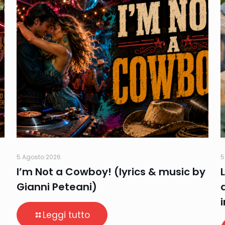
5 Agosto 2026
5
I’m Not a Cowboy! (lyrics & music by
Gianni Peteani)
Leggi tutto