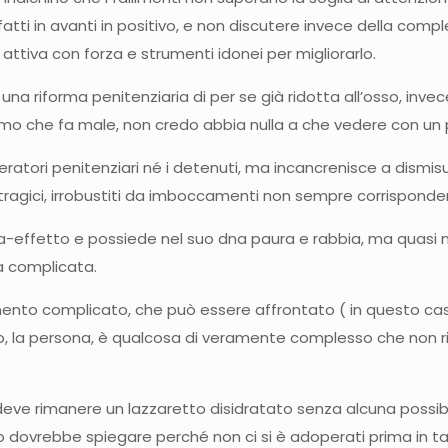
tti in avanti in positivo, e non discutere invece della comples
attiva con forza e strumenti idonei per migliorarlo.
, una riforma penitenziaria di per se già ridotta all’osso, in
smo che fa male, non credo abbia nulla a che vedere con un p
ratori penitenziari né i detenuti, ma incancrenisce a dismisu
ragici, irrobustiti da imboccamenti non sempre corrispondent
-effetto e possiede nel suo dna paura e rabbia, ma quasi ma
a complicata.
ento complicato, che può essere affrontato ( in questo caso
omo, la persona, è qualcosa di veramente complesso che non r
eve rimanere un lazzaretto disidratato senza alcuna possibil
dovrebbe spiegare perché non ci si è adoperati prima in ta