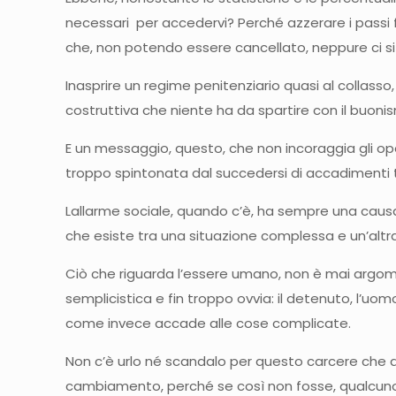
necessari per accedervi? Perché azzerare i passi fa
che, non potendo essere cancellato, neppure ci si 
Inasprire un regime penitenziario quasi al collasso
costruttiva che niente ha da spartire con il buoni
E un messaggio, questo, che non incoraggia gli ope
troppo spintonata dal succedersi di accadimenti t
Lallarme sociale, quando c’è, ha sempre una causa
che esiste tra una situazione complessa e un’altr
Ciò che riguarda l’essere umano, non è mai argom
semplicistica e fin troppo ovvia: il detenuto, l’u
come invece accade alle cose complicate.
Non c’è urlo né scandalo per questo carcere che d
cambiamento, perché se così non fosse, qualcuno 