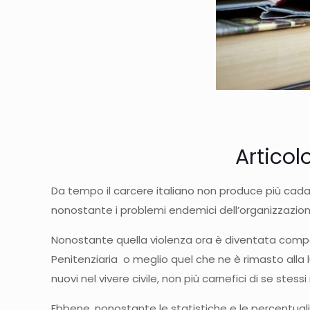
Articolo
Da tempo il carcere italiano non produce più cada
nonostante i problemi endemici dell’organizzazione
Nonostante quella violenza ora è diventata composta
Penitenziaria o meglio quel che ne è rimasto alla
nuovi nel vivere civile, non più carnefici di se stessi 
Ebbene, nonostante le statistiche e le percentuali 