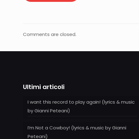
Comments are closed.
Ultimi articoli
I want this record to play again! (lyrics & music
by Gianni Peteani)
I’m Not a Cowboy! (lyrics & music by Gianni
Peteani)