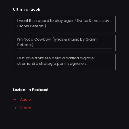
Ultimi articoli
I want this record to play again! (lyrics & music by
Gianni Peteani)
I’m Not a Cowboy! (lyrics & music by Gianni
Peteani)
Le nuove frontiere della didattica digitale:
strumenti e strategie per insegnare s…
Lezioni in Podcast
→
Audio
→
Video