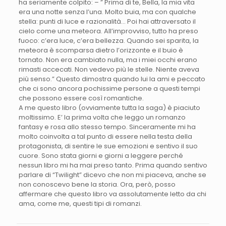
ha seriamente colpito: – ” Prima di te, Bella, la mia vita
era una notte senza l’una. Molto buia, ma con qualche
stella: punti di luce e razionalità… Poi hai attraversato il
cielo come una meteora. All’improvviso, tutto ha preso
fuoco: c’era luce, c’era bellezza. Quando sei sparita, la
meteora è scomparsa dietro l’orizzonte e il buio è
tornato. Non era cambiato nulla, ma i miei occhi erano
rimasti accecati. Non vedevo più le stelle. Niente aveva
più senso.” Questo dimostra quando lui la ami e peccato
che ci sono ancora pochissime persone a questi tempi
che possono essere così romantiche.
A me questo libro (ovviamente tutta la saga) è piaciuto
moltissimo. E’ la prima volta che leggo un romanzo
fantasy e rosa allo stesso tempo. Sinceramente mi ha
molto coinvolta a tal punto di essere nella testa della
protagonista, di sentire le sue emozioni e sentivo il suo
cuore. Sono stata giorni e giorni a leggere perché
nessun libro mi ha mai preso tanto. Prima quando sentivo
parlare di “Twilight” dicevo che non mi piaceva, anche se
non conoscevo bene la storia. Ora, però, posso
affermare che questo libro va assolutamente letto da chi
ama, come me, questi tipi di romanzi.