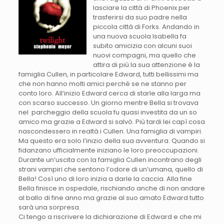
lasciare la città di Phoenix per
trasferirsi da suo padre nella
piccola città di Forks. Andando in
una nuova scuola Isabella fa
subito amicizia con alcuni suoi
nuovi compagni, ma quello che
attira di più la sua attenzione è la
famiglia Cullen, in particolare Edward, tutti bellissimi ma
che non hanno molti amici perché se ne stanno per
conto loro. All’inizio Edward cerca di starle alla larga ma
con scarso successo. Un giorno mentre Bella si trovava
nel parcheggio della scuola fu quasi investita da un so
amico ma grazie a Edward si salvò. Più tardi lei capì cosa
nascondessero in realtà i Cullen. Una famiglia di vampiri.
Ma questo era solo l’inizio della sua avventura. Quando si
fidanzano ufficialmente iniziano le loro preoccupazioni.
Durante un’uscita con la famiglia Cullen incontrano degli
strani vampiri che sentono l’odore di un’umana, quello di
Bella! Così uno di loro inizia a darle la caccia. Alla fine
Bella finisce in ospedale, rischiando anche di non andare
al ballo di fine anno ma grazie al suo amato Edward tutto
sarà una sorpresa.
Ci tengo a riscrivere la dichiarazione di Edward e che mi