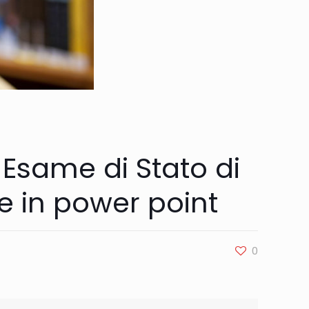
 Esame di Stato di
he in
power point
0