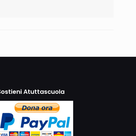
Sostieni Atuttascuola