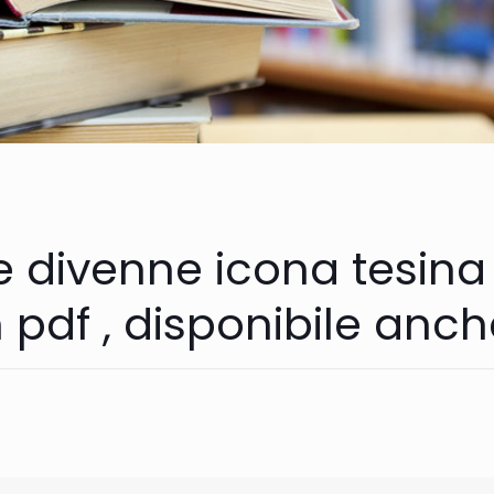
te divenne icona
tesina
n pdf , disponibile anc