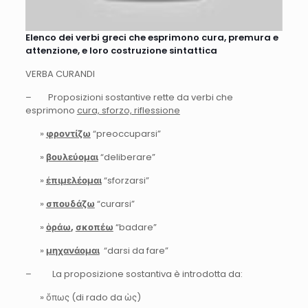
Elenco dei verbi greci che esprimono cura, premura e
attenzione, e loro costruzione sintattica
VERBA CURANDI
– Proposizioni sostantive rette da verbi che
esprimono
cura, sforzo, riflessione
»
φροντίζω
“preoccuparsi”
»
βουλεύομαι
“deliberare”
»
ἐπιμελέομαι
“sforzarsi”
»
σπουδάζω
“curarsi”
»
ὁράω
,
σκοπέω
“badare”
»
μηχανάομαι
“darsi da fare”
– La proposizione sostantiva è introdotta da:
» ὅπως (di rado da ὡς)