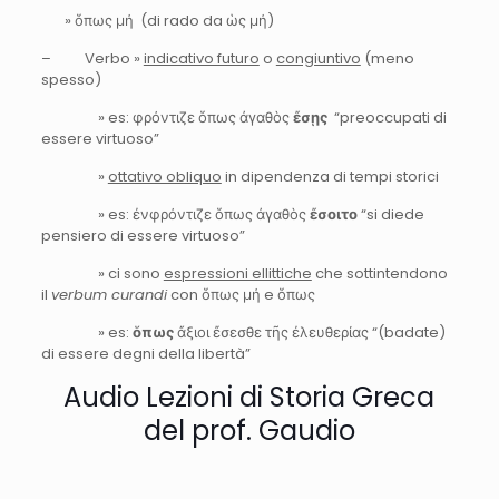
» ὅπως μή (di rado da ὡς μή)
– Verbo »
indicativo futuro
o
congiuntivo
(meno
spesso)
» es: φρόντιζε ὅπως ἀγαθὸς
ἔσῃς
“preoccupati di
essere virtuoso”
»
ottativo obliquo
in dipendenza di tempi storici
» es: ἐνφρόντιζε ὅπως ἀγαθὸς
ἔσοιτο
“si diede
pensiero di essere virtuoso”
» ci sono
espressioni ellittiche
che sottintendono
il
verbum curandi
con ὅπως μή e ὅπως
» es:
ὅπως
ἄξιοι ἔσεσθε τῆς ἐλευθερίας “(badate)
di essere degni della libertà”
Audio Lezioni di Storia Greca
del prof. Gaudio