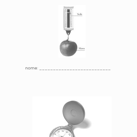
nome: __________________________