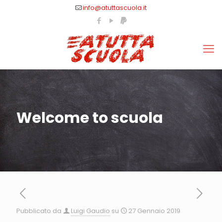
info@atuttascuola.it
Welcome to scuola
Pubblicato da
Luigi Gaudio
su
27 Gennaio 2019