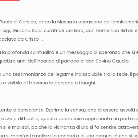
 Paolo di Corsico, dopo la Messa in occasione dell’anniversari
 Luigi, Giuliana Sala, curatrice del libro, don Domenico Sirtori
cciato da Cristo” .
 la profonda spiritualità e un messaggio di speranza che si
quattro anni dell’incarico di parroco di don Savino Gaudio.
 testimonianza del legame indissolubile tra la fede, il pasto
e visibile attraverso le persone e i luoghi.
ente e consolante. Esprime la sensazione di essere avvolti d
ze e difficoltà, questo abbraccio rappresenta un porto sicuro
n si è mai soli, poiché la vicinanza di Dio si fa sentire attra
si manifesta nella vita concreta di una comunità che si sost