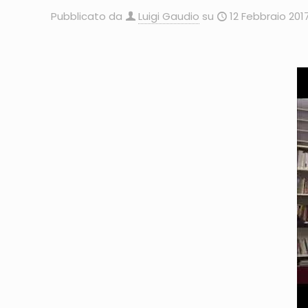
Pubblicato da
Luigi Gaudio
su
12 Febbraio 201