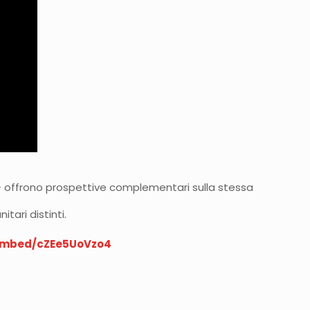
 offrono prospettive complementari sulla stessa
tari distinti.
embed/cZEe5UoVzo4