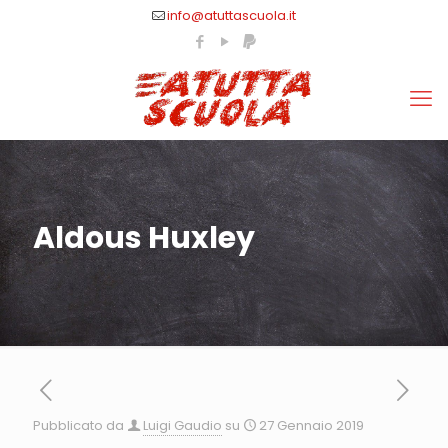
info@atuttascuola.it
Aldous Huxley
Pubblicato da
Luigi Gaudio
su
27 Gennaio 2019