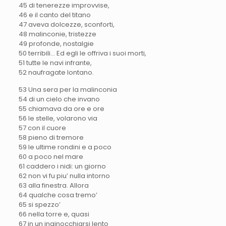
45 di tenerezze improvvise,
46 e il canto del titano
47 aveva dolcezze, sconforti,
48 malinconie, tristezze
49 profonde, nostalgie
50 terribili… Ed egli le offriva i suoi morti,
51 tutte le navi infrante,
52 naufragate lontano.
53 Una sera per la malinconia
54 di un cielo che invano
55 chiamava da ore e ore
56 le stelle, volarono via
57 con il cuore
58 pieno di tremore
59 le ultime rondini e a poco
60 a poco nel mare
61 caddero i nidi: un giorno
62 non vi fu piu’ nulla intorno
63 alla finestra. Allora
64 qualche cosa tremo’
65 si spezzo’
66 nella torre e, quasi
67 in un inginocchiarsi lento