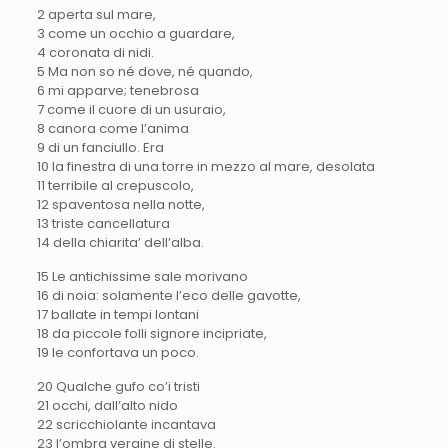
2 aperta sul mare,
3 come un occhio a guardare,
4 coronata di nidi.
5 Ma non so né dove, né quando,
6 mi apparve; tenebrosa
7 come il cuore di un usuraio,
8 canora come l’anima
9 di un fanciullo. Era
10 la finestra di una torre in mezzo al mare, desolata
11 terribile al crepuscolo,
12 spaventosa nella notte,
13 triste cancellatura
14 della chiarita’ dell’alba.
15 Le antichissime sale morivano
16 di noia: solamente l’eco delle gavotte,
17 ballate in tempi lontani
18 da piccole folli signore incipriate,
19 le confortava un poco.
20 Qualche gufo co’i tristi
21 occhi, dall’alto nido
22 scricchiolante incantava
23 l’ombra vergine di stelle.