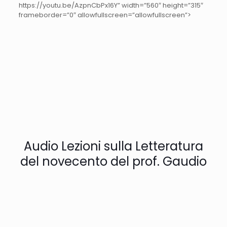
https://youtu.be/AzpnCbPx16Y” width=”560″ height=”315″
frameborder=”0″ allowfullscreen=”allowfullscreen”>
Audio Lezioni sulla Letteratura
del novecento del prof. Gaudio