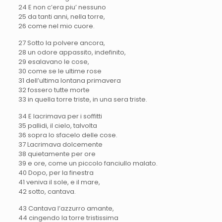
24 E non c’era piu’ nessuno
25 da tanti anni, nella torre,
26 come nel mio cuore.
27 Sotto la polvere ancora,
28 un odore appassito, indefinito,
29 esalavano le cose,
30 come se le ultime rose
31 dell’ultima lontana primavera
32 fossero tutte morte
33 in quella torre triste, in una sera triste.
34 E lacrimava per i soffitti
35 pallidi, il cielo, talvolta
36 sopra lo sfacelo delle cose.
37 Lacrimava dolcemente
38 quietamente per ore
39 e ore, come un piccolo fanciullo malato.
40 Dopo, per la finestra
41 veniva il sole, e il mare,
42 sotto, cantava.
43 Cantava l’azzurro amante,
44 cingendo la torre tristissima