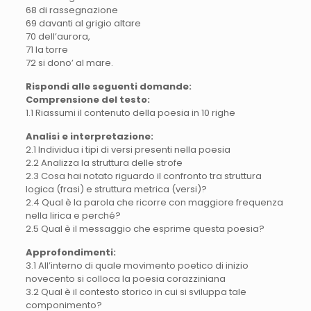
68 di rassegnazione
69 davanti al grigio altare
70 dell’aurora,
71 la torre
72 si dono’ al mare.
Rispondi alle seguenti domande:
Comprensione del testo:
1.1 Riassumi il contenuto della poesia in 10 righe
Analisi e interpretazione:
2.1 Individua i tipi di versi presenti nella poesia
2.2 Analizza la struttura delle strofe
2.3 Cosa hai notato riguardo il confronto tra struttura
logica (frasi) e struttura metrica (versi)?
2.4 Qual è la parola che ricorre con maggiore frequenza
nella lirica e perché?
2.5 Qual è il messaggio che esprime questa poesia?
Approfondimenti:
3.1 All’interno di quale movimento poetico di inizio
novecento si colloca la poesia corazziniana
3.2 Qual è il contesto storico in cui si sviluppa tale
componimento?