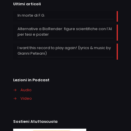
Ultimi articoli
In morte di F.G.
Alternative a BioRender: figure scientifiche con l’AI
per tesi e poster
I want this record to play again! (lyrics & music by
Gianni Peteani)
Lezioni in Podcast
→
Audio
→
Video
Sostieni Atuttascuola