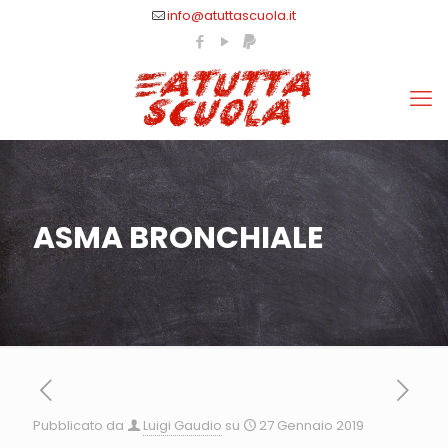
info@atuttascuola.it
ASMA BRONCHIALE
Pubblicato da
Luigi Gaudio
su
27 Gennaio 2019