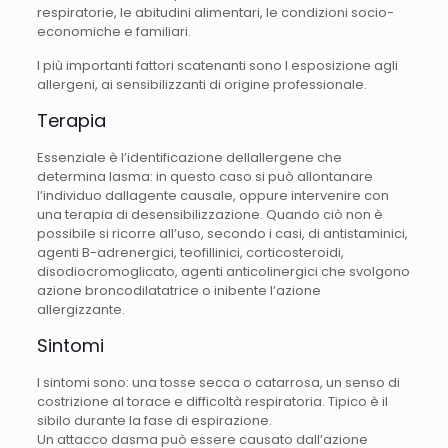
respiratorie, le abitudini alimentari, le condizioni socio-
economiche e familiari.
I più importanti fattori scatenanti sono l esposizione agli
allergeni, ai sensibilizzanti di origine professionale.
Terapia
Essenziale è l’identificazione dellallergene che
determina lasma: in questo caso si può allontanare
l’individuo dallagente causale, oppure intervenire con
una terapia di desensibilizzazione. Quando ciò non è
possibile si ricorre all’uso, secondo i casi, di antistaminici,
agenti B-adrenergici, teofillinici, corticosteroidi,
disodiocromoglicato, agenti anticolinergici che svolgono
azione broncodilatatrice o inibente l’azione
allergizzante.
Sintomi
I sintomi sono: una tosse secca o catarrosa, un senso di
costrizione al torace e difficoltà respiratoria. Tipico è il
sibilo durante la fase di espirazione.
Un attacco dasma può essere causato dall’azione