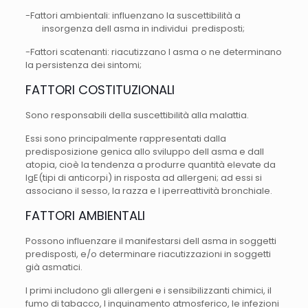
-Fattori ambientali: influenzano la suscettibilità a
insorgenza dell asma in individui predisposti;
-Fattori scatenanti: riacutizzano l asma o ne determinano
la persistenza dei sintomi;
FATTORI COSTITUZIONALI
Sono responsabili della suscettibilità alla malattia.
Essi sono principalmente rappresentati dalla
predisposizione genica allo sviluppo dell asma e dall
atopia, cioè la tendenza a produrre quantità elevate da
IgE(tipi di anticorpi) in risposta ad allergeni; ad essi si
associano il sesso, la razza e l iperreattività bronchiale.
FATTORI AMBIENTALI
Possono influenzare il manifestarsi dell asma in soggetti
predisposti, e/o determinare riacutizzazioni in soggetti
già asmatici.
I primi includono gli allergeni e i sensibilizzanti chimici, il
fumo di tabacco, l inquinamento atmosferico, le infezioni