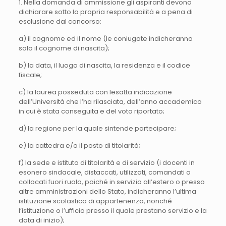
1. Nella domanda di ammissione gli aspiranti devono
dichiarare sotto la propria responsabilità e a pena di
esclusione dal concorso:
a) il cognome ed il nome (le coniugate indicheranno
solo il cognome di nascita);
b) la data, il luogo di nascita, la residenza e il codice
fiscale;
c) la laurea posseduta con lesatta indicazione
dell’Università che l’ha rilasciata, dell’anno accademico
in cui è stata conseguita e del voto riportato;
d) la regione per la quale sintende partecipare;
e) la cattedra e/o il posto di titolarità;
f) la sede e istituto di titolarità e di servizio (i docenti in
esonero sindacale, distaccati, utilizzati, comandati o
collocati fuori ruolo, poiché in servizio all’estero o presso
altre amministrazioni dello Stato, indicheranno l’ultima
istituzione scolastica di appartenenza, nonché
l’istituzione o l’ufficio presso il quale prestano servizio e la
data di inizio);