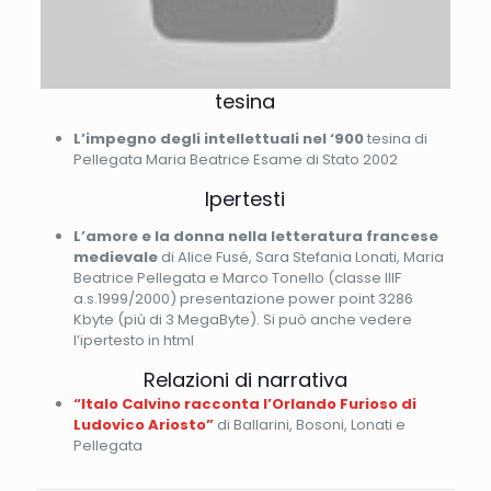
tesina
L’impegno degli intellettuali nel ‘900
tesina di
Pellegata Maria Beatrice Esame di Stato 2002
Ipertesti
L’amore e la donna nella letteratura francese
medievale
di Alice Fusé, Sara Stefania Lonati, Maria
Beatrice Pellegata e Marco Tonello (classe IIIF
a.s.1999/2000) presentazione power point 3286
Kbyte (più di 3 MegaByte). Si può anche vedere
l’ipertesto in html
Relazioni di narrativa
“Italo Calvino racconta l’Orlando Furioso di
Ludovico Ariosto”
di Ballarini, Bosoni, Lonati e
Pellegata