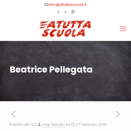
info@atuttascuola.it
Beatrice Pellegata
Pubblicato da
Luigi Gaudio
su
27 Gennaio 2019