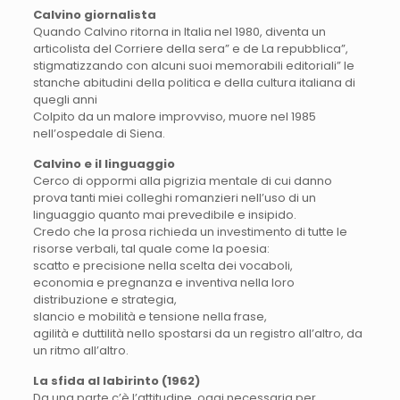
Calvino giornalista
Quando Calvino ritorna in Italia nel 1980, diventa un
articolista del Corriere della sera” e de La repubblica”,
stigmatizzando con alcuni suoi memorabili editoriali” le
stanche abitudini della politica e della cultura italiana di
quegli anni
Colpito da un malore improvviso, muore nel 1985
nell’ospedale di Siena.
Calvino e il linguaggio
Cerco di oppormi alla pigrizia mentale di cui danno
prova tanti miei colleghi romanzieri nell’uso di un
linguaggio quanto mai prevedibile e insipido.
Credo che la prosa richieda un investimento di tutte le
risorse verbali, tal quale come la poesia:
scatto e precisione nella scelta dei vocaboli,
economia e pregnanza e inventiva nella loro
distribuzione e strategia,
slancio e mobilità e tensione nella frase,
agilità e duttilità nello spostarsi da un registro all’altro, da
un ritmo all’altro.
La sfida al labirinto (1962)
Da una parte c’è l’attitudine, oggi necessaria per