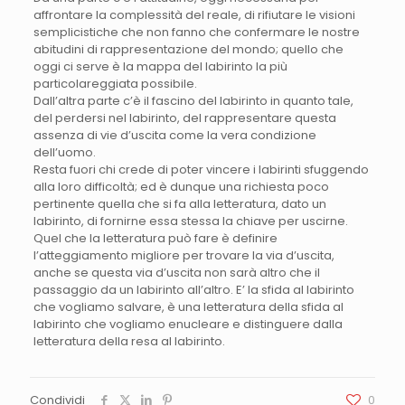
affrontare la complessità del reale, di rifiutare le visioni
semplicistiche che non fanno che confermare le nostre
abitudini di rappresentazione del mondo; quello che
oggi ci serve è la mappa del labirinto la più
particolareggiata possibile.
Dall’altra parte c’è il fascino del labirinto in quanto tale,
del perdersi nel labirinto, del rappresentare questa
assenza di vie d’uscita come la vera condizione
dell’uomo.
Resta fuori chi crede di poter vincere i labirinti sfuggendo
alla loro difficoltà; ed è dunque una richiesta poco
pertinente quella che si fa alla letteratura, dato un
labirinto, di fornirne essa stessa la chiave per uscirne.
Quel che la letteratura può fare è definire
l’atteggiamento migliore per trovare la via d’uscita,
anche se questa via d’uscita non sarà altro che il
passaggio da un labirinto all’altro. E’ la sfida al labirinto
che vogliamo salvare, è una letteratura della sfida al
labirinto che vogliamo enucleare e distinguere dalla
letteratura della resa al labirinto.
Condividi
0