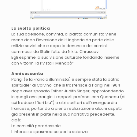
La svolta politica
La sua adesione, convinta, al partito comunista viene
meno dopo l’invasione dell’Ungheria da parte delle
milizie sovietiche e dopo la denuncia dei crimini
commessi da Stalin fatta da Nikita Chruscev.
Egli esprime la sua visione culturale fondando insieme
con Vittorini la rivista il Menabò”.
Anni sessanta
Parigi (e la Francia illuminista) è sempre stata la patria
spirituale” di Calvino, che si trasferisce a Parigi nel 1964
dopo aver sposato Esther Judith Singer, approfondendo
in quegli anni parigini i rapporti profondi con Queneau (di
cui traduce I fiori blu”) e altri scrittori dell’avanguardia
francese, portando a piena realizzazione alcuni aspetti
già presenti in parte nella sua narrativa precedente,
cioè:
La comicità paradossale
L interesse spasmodico per la scienza.