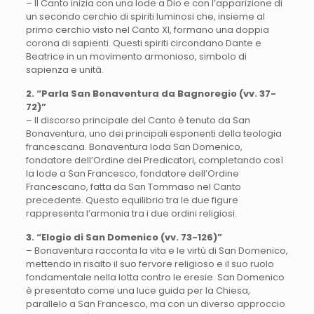
– Il Canto inizia con una lode a Dio e con l’apparizione di
un secondo cerchio di spiriti luminosi che, insieme al
primo cerchio visto nel Canto XI, formano una doppia
corona di sapienti. Questi spiriti circondano Dante e
Beatrice in un movimento armonioso, simbolo di
sapienza e unità.
2. “Parla San Bonaventura da Bagnoregio (vv. 37-
72)”
– Il discorso principale del Canto è tenuto da San
Bonaventura, uno dei principali esponenti della teologia
francescana. Bonaventura loda San Domenico,
fondatore dell’Ordine dei Predicatori, completando così
la lode a San Francesco, fondatore dell’Ordine
Francescano, fatta da San Tommaso nel Canto
precedente. Questo equilibrio tra le due figure
rappresenta l’armonia tra i due ordini religiosi.
3. “Elogio di San Domenico (vv. 73-126)”
– Bonaventura racconta la vita e le virtù di San Domenico,
mettendo in risalto il suo fervore religioso e il suo ruolo
fondamentale nella lotta contro le eresie. San Domenico
è presentato come una luce guida per la Chiesa,
parallelo a San Francesco, ma con un diverso approccio