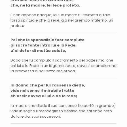
che, ne la madre, lei fece profeta.
E non appena nacque, la sua mente fu colmata di tale
forza spirituale che lo rese, già nel grembo materno, un
profeta.
Poi che le sponsalizie fuor compiute
al sacro fonte intra lui e la Fede,
u’ si dotar di mutüa salute,
Dopo che fu compiuto il sacramento del battesimo, che
unì lui e la Fede in un legame sacro, dove si scambiarono
la promessa di salvezza reciproca,
la donna che per lui l’assenso diede,
vide nel sonno il mirabile frutto
ch’uscir dovea di lui e de le rede;
la madre che diede il suo consenso (lo portò in grembo)
vide in sogno il meraviglioso destino che sarebbe nato
da lui e dai suoi successori.