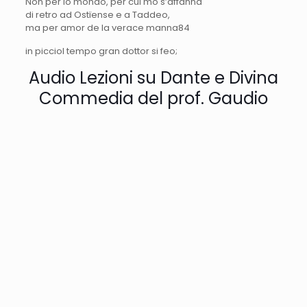
Non per lo mondo, per cui mo s’affanna
di retro ad Ostïense e a
Taddeo
,
ma per amor de la verace manna
84
in picciol tempo gran dottor si feo;
Audio Lezioni su Dante e Divina
Commedia del prof. Gaudio