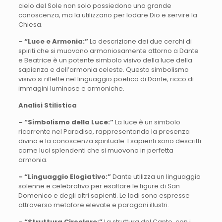
cielo del Sole non solo possiedono una grande
conoscenza, ma la utilizzano per lodare Dio e servire la
Chiesa.
– “Luce e Armonia:”
La descrizione dei due cerchi di
spiriti che si muovono armoniosamente attorno a Dante
e Beatrice è un potente simbolo visivo della luce della
sapienza e dell’armonia celeste. Questo simbolismo
visivo si riflette nel linguaggio poetico di Dante, ricco di
immagini luminose e armoniche.
Analisi Stilistica
– “Simbolismo della Luce:”
La luce è un simbolo
ricorrente nel Paradiso, rappresentando la presenza
divina e la conoscenza spirituale. I sapienti sono descritti
come luci splendenti che si muovono in perfetta
armonia.
– “Linguaggio Elogiativo:”
Dante utilizza un linguaggio
solenne e celebrativo per esaltare le figure di San
Domenico e degli altri sapienti. Le lodi sono espresse
attraverso metafore elevate e paragoni illustri.
– “Struttura Circolare:”
La struttura del Canto, con i