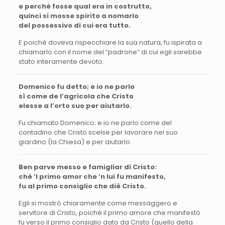
e perché fosse qual era in costrutto,
quinci si mosse spirito a nomarlo
del possessivo di cui era tutto.
E poiché doveva rispecchiare la sua natura, fu ispirata a
chiamarlo con il nome del “padrone” di cui egli sarebbe
stato interamente devoto.
Domenico fu detto; e io ne parlo
sì come de l’agricola che Cristo
elesse a l’orto suo per aiutarlo.
Fu chiamato Domenico; e io ne parlo come del
contadino che Cristo scelse per lavorare nel suo
giardino (la Chiesa) e per aiutarlo.
Ben parve messo e famigliar di Cristo:
ché ’l primo amor che ’n lui fu manifesto,
fu al primo consiglio che diè Cristo.
Egli si mostrò chiaramente come messaggero e
servitore di Cristo, poiché il primo amore che manifestò
fu verso il primo consiglio dato da Cristo (quello della