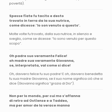
povertà).
Spesse fïate fu tacito e desto
trovato in terra da la sua nutrice,
come dicesse: ’Io son venuto a questo’.
Molte volte fu trovato, dalla sua nutrice, in silenzio e
sveglio, come se dicesse: “Io sono venuto per questo
scopo”.
Oh padre suo veramente Felice!
oh madre sua veramente Giovanna,
se, interpretata, val come si dice!
Oh, davvero felice fu suo padre! E oh, davvero benedetta
fu sua madre Giovanna, se il suo nome significa ciò che si
dice (Giovanna significa “grazia di Dio”).
Non per lo mondo, per cui mo s’affanna
di retro ad Ostïense e a Taddeo,
ma per amor de la verace manna