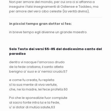
Non per amore del mondo, per cui ora ci si affanna a
inseguire i falsi insegnamenti di Ostiense e Taddeo, ma
per amore del vero cibo celeste (la verità divina),
in picciol tempo gran dottor si feo;
in breve tempo egli divenne un grande maestro.
Solo Testo dei versi 55-85 del dodicesimo canto del
paradiso
dentro vi nacque l’amoroso drudo
de la fede cristiana, il santo atleta
benigno a’ suoi e a’ nemici crudo;
57
e come fu creata, fu repleta
sì la sua mente di viva vertute,
che, ne la madre, lei fece profeta.
60
Poi che le sponsalizie fuor compiute
al sacro fonte intra lui e la Fede,
u’ si dotar di mutüa salute,
63