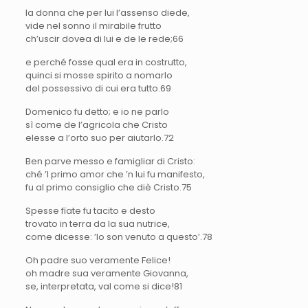
la donna che per lui l’assenso diede,
vide nel sonno il mirabile frutto
ch’uscir dovea di lui e de le rede;
66
e perché fosse qual era in costrutto,
quinci si mosse spirito a nomarlo
del possessivo di cui era tutto.
69
Domenico
fu detto; e io ne parlo
sì come de l’agricola che Cristo
elesse a l’orto suo per aiutarlo.
72
Ben parve messo e famigliar di Cristo:
ché ’l primo amor che ’n lui fu manifesto,
fu al primo consiglio che diè Cristo.
75
Spesse fïate fu tacito e desto
trovato in terra da la sua nutrice,
come dicesse: ’Io son venuto a questo’.
78
Oh padre suo veramente Felice!
oh madre sua veramente Giovanna,
se, interpretata, val come si dice!
81