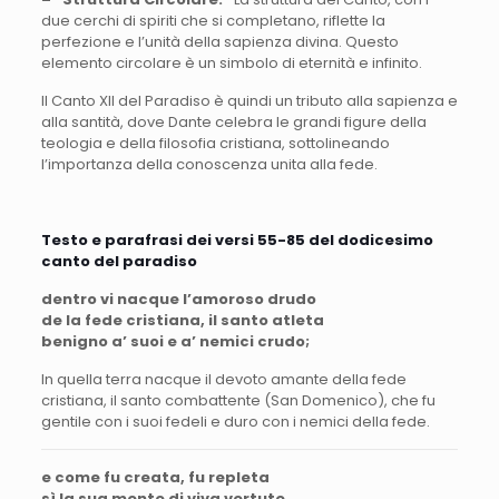
due cerchi di spiriti che si completano, riflette la
perfezione e l’unità della sapienza divina. Questo
elemento circolare è un simbolo di eternità e infinito.
Il Canto XII del Paradiso è quindi un tributo alla sapienza e
alla santità, dove Dante celebra le grandi figure della
teologia e della filosofia cristiana, sottolineando
l’importanza della conoscenza unita alla fede.
Testo e parafrasi dei versi 55-85 del dodicesimo
canto del paradiso
dentro vi nacque l’amoroso drudo
de la fede cristiana, il santo atleta
benigno a’ suoi e a’ nemici crudo;
In quella terra nacque il devoto amante della fede
cristiana, il santo combattente (San Domenico), che fu
gentile con i suoi fedeli e duro con i nemici della fede.
e come fu creata, fu repleta
sì la sua mente di viva vertute,