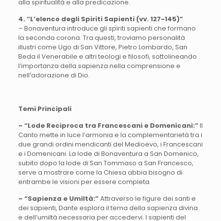
alla spiritualità e alla predicazione.
4. “L’elenco degli Spiriti Sapienti (vv. 127-145)”
– Bonaventura introduce gli spiriti sapienti che formano
la seconda corona. Tra questi, troviamo personalità
illustri come Ugo di San Vittore, Pietro Lombardo, San
Beda il Venerabile e altri teologi e filosofi, sottolineando
l’importanza della sapienza nella comprensione e
nell’adorazione di Dio.
Temi Principali
– “Lode Reciproca tra Francescani e Domenicani:”
Il
Canto mette in luce l’armonia e la complementarietà tra i
due grandi ordini mendicanti del Medioevo, i Francescani
e i Domenicani. La lode di Bonaventura a San Domenico,
subito dopo la lode di San Tommaso a San Francesco,
serve a mostrare come la Chiesa abbia bisogno di
entrambe le visioni per essere completa.
– “Sapienza e Umiltà:”
Attraverso le figure dei santi e
dei sapienti, Dante esplora il tema della sapienza divina
e dell’umiltà necessaria per accedervi. I sapienti del