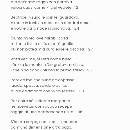
del deiforme regno cen portava
veloci quasi come ?l ciel vedete. 21
Beatrice in suso, e io in lei guardava;
e forse in tanto in quanto un quadrel posa
e vola e da la noce si dischiava, 24
giunto mi vidi ove mirabil cosa
mi torse il viso a sé; e però quella
cui non potea mia cura essere ascosa, 27
volta ver’ me, sì lieta come bella,
«Drizza la mente in Dio grata», mi disse,
«che n’ha congiunti con la prima stella». 30
Parev’a me che nube ne coprisse
lucida, spessa, solida e pulita,
quasi adamante che lo sol ferisse. 33
Per entro sé l’etterna margarita
ne ricevette, com’acqua recepe
raggio di luce permanendo unita. 36
S’io era corpo, e qui non si concepe
com’una dimensione altra patio,