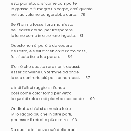
esto pianeto, o, sì come comparte
lo grasso e ?l magro un corpo, così questo
nel suo volume cangerebbe carte. 78
Se ?l primo fosse, fora manifesto
ne l’eclissi del sol per trasparere
lo lume come in altro raro ingesto. 81
Questo non è: però è da vedere
de l’altro; e s’elli avvien ch’io l’altro cassi,
falsificato fia lo tuo parere. 84
S’elli è che questo raro non trapassi,
esser conviene un termine da onde
lo suo contrario più passar non lassi; 87
e indi l’altrui raggio si rifonde
così come color torna per vetro
lo qual di retro a sé piombo nasconde. 90
Or dirai tu ch’el si dimostra tetro
ivi lo raggio più che in altre parti,
per esser lì refratto più a retro. 93
Da questa instanza può deliberarti