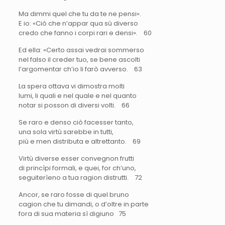
Ma dimmi quel che tu da te ne pensi».
E io: «Ciò che n’appar qua sù diverso
credo che fanno i corpi rari e densi». 60
Ed ella: «Certo assai vedrai sommerso
nel falso il creder tuo, se bene ascolti
l’argomentar ch’io li farò avverso. 63
La spera ottava vi dimostra molti
lumi, li quali e nel quale e nel quanto
notar si posson di diversi volti. 66
Se raro e denso ciò facesser tanto,
una sola virtù sarebbe in tutti,
più e men distributa e altrettanto. 69
Virtù diverse esser convegnon frutti
di princìpi formali, e quei, for ch’uno,
seguiterìeno a tua ragion distrutti. 72
Ancor, se raro fosse di quel bruno
cagion che tu dimandi, o d’oltre in parte
fora di sua materia sì digiuno 75