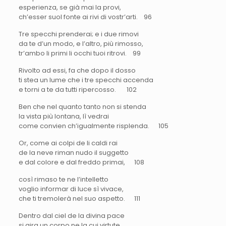
esperienza, se già mai la provi,
ch’esser suol fonte ai rivi di vostr’arti. 96
Tre specchi prenderai; e i due rimovi
da te d’un modo, e l’altro, più rimosso,
tr’ambo li primi li occhi tuoi ritrovi. 99
Rivolto ad essi, fa che dopo il dosso
ti stea un lume che i tre specchi accenda
e torni a te da tutti ripercosso. 102
Ben che nel quanto tanto non si stenda
la vista più lontana, lì vedrai
come convien ch’igualmente risplenda. 105
Or, come ai colpi de li caldi rai
de la neve riman nudo il suggetto
e dal colore e dal freddo primai, 108
così rimaso te ne l’intelletto
voglio informar di luce sì vivace,
che ti tremolerà nel suo aspetto. 111
Dentro dal ciel de la divina pace
si gira un corpo ne la cui virtute