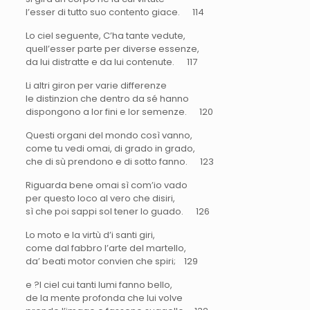
l’esser di tutto suo contento giace. 114
Lo ciel seguente, C’ha tante vedute,
quell’esser parte per diverse essenze,
da lui distratte e da lui contenute. 117
Li altri giron per varie differenze
le distinzion che dentro da sé hanno
dispongono a lor fini e lor semenze. 120
Questi organi del mondo così vanno,
come tu vedi omai, di grado in grado,
che di sù prendono e di sotto fanno. 123
Riguarda bene omai sì com’io vado
per questo loco al vero che disiri,
sì che poi sappi sol tener lo guado. 126
Lo moto e la virtù d’i santi giri,
come dal fabbro l’arte del martello,
da’ beati motor convien che spiri; 129
e ?l ciel cui tanti lumi fanno bello,
de la mente profonda che lui volve