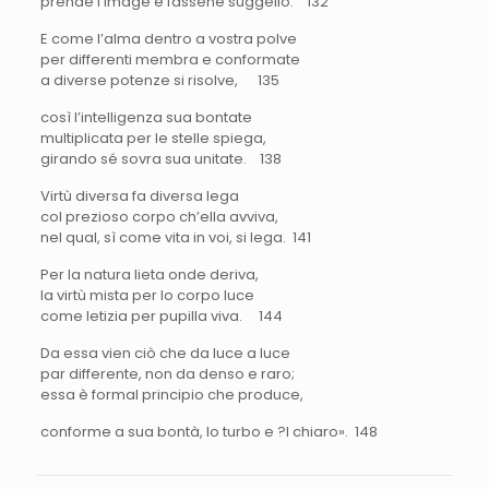
prende l’image e fassene suggello. 132
E come l’alma dentro a vostra polve
per differenti membra e conformate
a diverse potenze si risolve, 135
così l’intelligenza sua bontate
multiplicata per le stelle spiega,
girando sé sovra sua unitate. 138
Virtù diversa fa diversa lega
col prezioso corpo ch’ella avviva,
nel qual, sì come vita in voi, si lega. 141
Per la natura lieta onde deriva,
la virtù mista per lo corpo luce
come letizia per pupilla viva. 144
Da essa vien ciò che da luce a luce
par differente, non da denso e raro;
essa è formal principio che produce,
conforme a sua bontà, lo turbo e ?l chiaro». 148