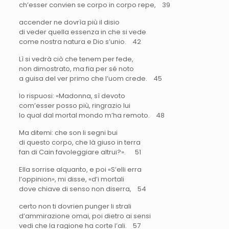
ch’esser convien se corpo in corpo repe, 39
accender ne dovrìa più il disio
di veder quella essenza in che si vede
come nostra natura e Dio s’unio. 42
Lì si vedrà ciò che tenem per fede,
non dimostrato, ma fia per sé noto
a guisa del ver primo che l’uom crede. 45
Io rispuosi: «Madonna, sì devoto
com’esser posso più, ringrazio lui
lo qual dal mortal mondo m’ha remoto. 48
Ma ditemi: che son li segni bui
di questo corpo, che là giuso in terra
fan di Cain favoleggiare altrui?». 51
Ella sorrise alquanto, e poi «S’elli erra
l’oppinion», mi disse, «d’i mortali
dove chiave di senso non diserra, 54
certo non ti dovrien punger li strali
d’ammirazione omai, poi dietro ai sensi
vedi che la ragione ha corte l’ali. 57