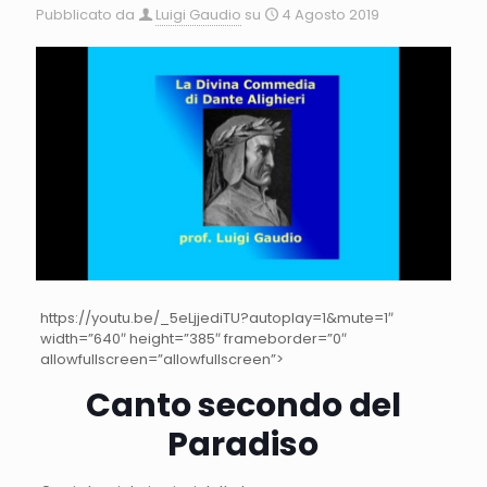
Pubblicato da
Luigi Gaudio
su
4 Agosto 2019
https://youtu.be/_5eLjjediTU?autoplay=1&mute=1″
width=”640″ height=”385″ frameborder=”0″
allowfullscreen=”allowfullscreen”>
Canto secondo del
Paradiso