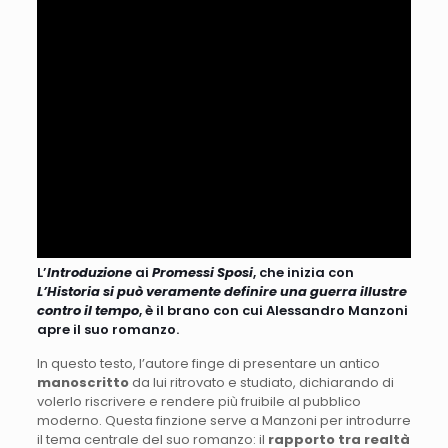
L’
Introduzione
ai
Promessi Sposi
, che inizia con
L’Historia si può veramente definire una guerra illustre
contro il tempo
, è il brano con cui Alessandro Manzoni
apre il suo romanzo.
In questo testo, l’autore finge di presentare un antico
manoscritto
da lui ritrovato e studiato, dichiarando di
volerlo riscrivere e rendere più fruibile al pubblico
moderno. Questa finzione serve a Manzoni per introdurre
il tema centrale del suo romanzo: il
rapporto tra realtà