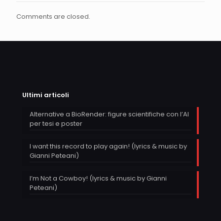
Comments are closed.
Ultimi articoli
Alternative a BioRender: figure scientifiche con l’AI
per tesi e poster
I want this record to play again! (lyrics & music by
Gianni Peteani)
I’m Not a Cowboy! (lyrics & music by Gianni
Peteani)