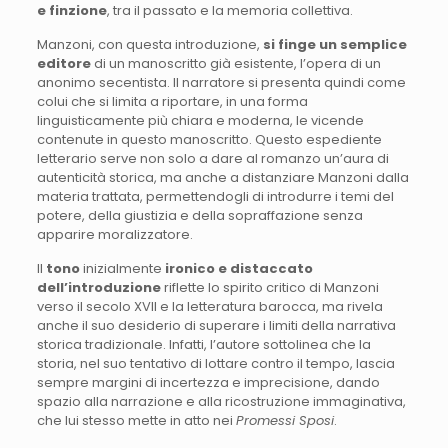
e finzione
, tra il passato e la memoria collettiva.
Manzoni, con questa introduzione,
si finge un semplice
editore
di un manoscritto già esistente, l’opera di un
anonimo secentista. Il narratore si presenta quindi come
colui che si limita a riportare, in una forma
linguisticamente più chiara e moderna, le vicende
contenute in questo manoscritto. Questo espediente
letterario serve non solo a dare al romanzo un’aura di
autenticità storica, ma anche a distanziare Manzoni dalla
materia trattata, permettendogli di introdurre i temi del
potere, della giustizia e della sopraffazione senza
apparire moralizzatore.
Il
tono
inizialmente
ironico e distaccato
dell’introduzione
riflette lo spirito critico di Manzoni
verso il secolo XVII e la letteratura barocca, ma rivela
anche il suo desiderio di superare i limiti della narrativa
storica tradizionale. Infatti, l’autore sottolinea che la
storia, nel suo tentativo di lottare contro il tempo, lascia
sempre margini di incertezza e imprecisione, dando
spazio alla narrazione e alla ricostruzione immaginativa,
che lui stesso mette in atto nei
Promessi Sposi
.