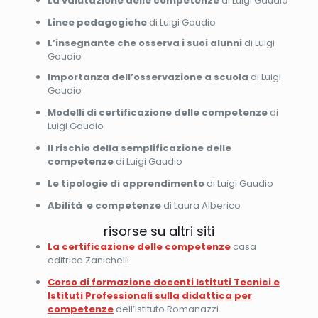
La valutazione delle competenze
di Luigi Gaudio
Linee pedagogiche
di Luigi Gaudio
L’insegnante che osserva i suoi alunni
di Luigi
Gaudio
Importanza dell’osservazione a scuola
di Luigi
Gaudio
Modelli di certificazione delle competenze
di
Luigi Gaudio
Il rischio della semplificazione delle
competenze
di Luigi Gaudio
Le tipologie di apprendimento
di Luigi Gaudio
Abilità e competenze
di Laura Alberico
risorse su altri siti
La certificazione delle competenze
casa
editrice Zanichelli
Corso di formazione docenti Istituti Tecnici e
Istituti Professionali sulla didattica per
competenze
dell’Istituto Romanazzi