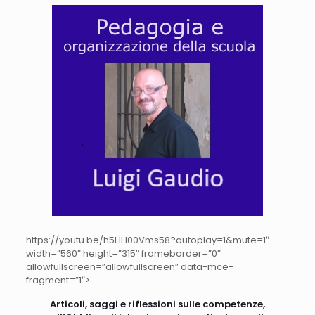
https://youtu.be/h5HH00Vms58?autoplay=1&mute=1″
width=”560″ height=”315″ frameborder=”0″
allowfullscreen=”allowfullscreen” data-mce-
fragment=”1″>
Articoli, saggi e riflessioni sulle competenze,