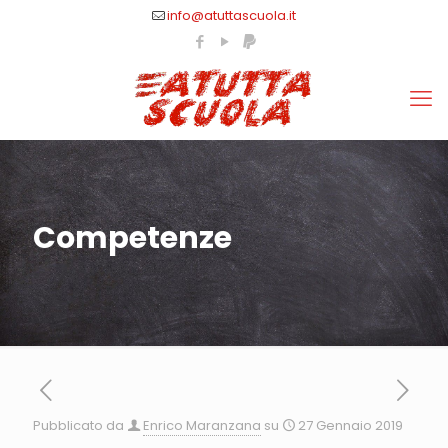
info@atuttascuola.it
Competenze
Pubblicato da
Enrico Maranzana
su
27 Gennaio 2019