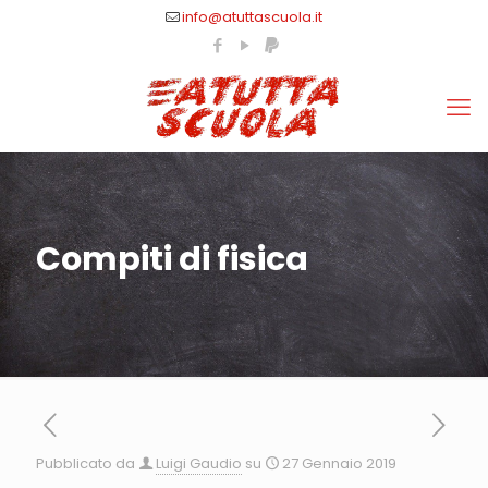
info@atuttascuola.it
Compiti di fisica
Pubblicato da
Luigi Gaudio
su
27 Gennaio 2019