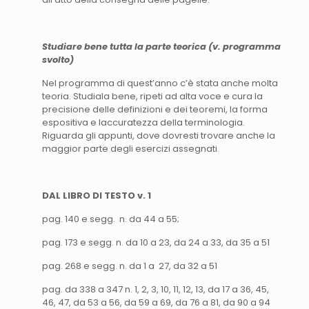
Studiare bene tutta la parte teorica (v. programma
svolto)
Nel programma di quest’anno c’è stata anche molta
teoria. Studiala bene, ripeti ad alta voce e cura la
precisione delle definizioni e dei teoremi, la forma
espositiva e laccuratezza della terminologia.
Riguarda gli appunti, dove dovresti trovare anche la
maggior parte degli esercizi assegnati.
DAL LIBRO DI TESTO v. 1
pag. 140 e segg. n. da 44 a 55;
pag. 173 e segg. n. da 10 a 23, da 24 a 33, da 35 a 51
pag. 268 e segg. n. da 1 a 27, da 32 a 51
pag. da 338 a 347 n. 1, 2, 3, 10, 11, 12, 13, da 17 a 36, 45,
46, 47, da 53 a 56, da 59 a 69, da 76 a 81, da 90 a 94