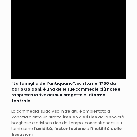
“La famiglia dell’antiquario”
, scritta nel
1750
da
Carlo Goldoni
, è una delle sue commedie più note e
rappresentative del suo progetto di
riforma
teatrale
.
La commedia, suddivisa in tre atti, è ambientata a
Venezia e offre un ritratto
ironico
e
critico
della società
borghese e aristocratica del tempo, concentrandosi su
temi come l’
avidità
, l’
ostentazione
e l’
inutilità delle
fissazioni
.