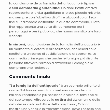
La conclusione de La famiglia dell’antiquario è
tipica
della commedia goldoniana
. Goldoni, infatti, amava
rappresentare la vita quotidiana e le sue piccole miserie,
ma sempre con l’obiettivo di offrire al pubblico un lieto
fine e una morale edificante. In questa commedia, il lieto
fine rappresenta una sorta di ricompensa per i
personaggi e per il pubblico, che hanno assistito alle loro
vicende.
In sintesi,
la conclusione de La famiglia dell’antiquario è
un momento di catarsi e di risoluzione, che lascia nello
spettatore un senso di soddisfazione e di speranza. La
commedia ci insegna che anche le famiglie più disunite
possono ritrovare l’armonia attraverso il dialogo e la
comprensione reciproca.
Commento finale
“La famiglia dell’antiquario”
è un esempio brillante di
come Goldoni sia riuscito a
modernizzare
il teatro
italiano, rendendolo più realistico e vicino ai temi sociali
del suo tempo. Attraverso la
satira
dei vizi umani e delle
debolezze della nobiltà e della borghesia, Goldoni
mostra una Venezia in trasformazione, dove l’ossessione