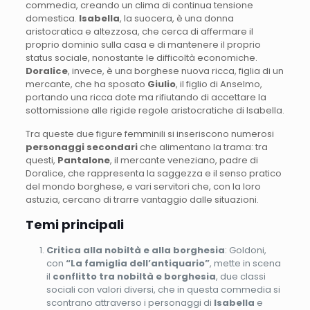
commedia, creando un clima di continua tensione
domestica.
Isabella
, la suocera, è una donna
aristocratica e altezzosa, che cerca di affermare il
proprio dominio sulla casa e di mantenere il proprio
status sociale, nonostante le difficoltà economiche.
Doralice
, invece, è una borghese nuova ricca, figlia di un
mercante, che ha sposato
Giulio
, il figlio di Anselmo,
portando una ricca dote ma rifiutando di accettare la
sottomissione alle rigide regole aristocratiche di Isabella.
Tra queste due figure femminili si inseriscono numerosi
personaggi secondari
che alimentano la trama: tra
questi,
Pantalone
, il mercante veneziano, padre di
Doralice, che rappresenta la saggezza e il senso pratico
del mondo borghese, e vari servitori che, con la loro
astuzia, cercano di trarre vantaggio dalle situazioni.
Temi principali
Critica alla nobiltà e alla borghesia
: Goldoni,
con
“La famiglia dell’antiquario”
, mette in scena
il
conflitto tra nobiltà e borghesia
, due classi
sociali con valori diversi, che in questa commedia si
scontrano attraverso i personaggi di
Isabella
e