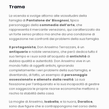
Trama
La vicenda si svolge attorno alle vicissitudini della
famiglia di
Pantalone de’ Bisognosi
, tipico
personaggio della
commedia dell’arte
, che
rappresenta il mercante veneziano, qui caratterizzato da
un forte senso pratico ma anche da una condizione di
soggezione nei confronti dei problemi della sua famiglia.
Il protagonista
, Don Anselmo Terrazzani, è un
antiquario
e nobile veneziano, che però dedica tutto il
suo tempo e i suoi soldi all’acquisto di
antichità
di
dubbia qualità e autenticità. Don Anselmo vive in un
mondo fatto di oggetti antichi, ignorando
completamente i veri problemi della sua famiglia, e
diventando, di fatto, un esempio di
personaggio
ossessionato e alienato dalla realtà
. La sua
fissazione per l’antiquariato e la sua incapacità di gestire
con saggezza le proprie risorse economiche mettono a
rischio la stabilità della casa.
La moglie di Anselmo,
Isabella
, e la nuora,
Doralice
,
sono due figure che si contrappongono nel corso della