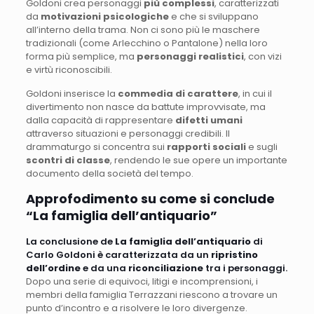
Goldoni crea personaggi
più complessi
, caratterizzati
da
motivazioni psicologiche
e che si sviluppano
all’interno della trama. Non ci sono più le maschere
tradizionali (come Arlecchino o Pantalone) nella loro
forma più semplice, ma
personaggi realistici
, con vizi
e virtù riconoscibili.
Goldoni inserisce la
commedia di carattere
, in cui il
divertimento non nasce da battute improvvisate, ma
dalla capacità di rappresentare
difetti umani
attraverso situazioni e personaggi credibili. Il
drammaturgo si concentra sui
rapporti sociali
e sugli
scontri di classe
, rendendo le sue opere un importante
documento della società del tempo.
Approfodimento su come si conclude
“La famiglia dell’antiquario”
La conclusione de
La famiglia dell’antiquario
di
Carlo Goldoni è caratterizzata da un
ripristino
dell’ordine
e da una
riconciliazione
tra i personaggi.
Dopo una serie di equivoci, litigi e incomprensioni, i
membri della famiglia Terrazzani riescono a trovare un
punto d’incontro e a risolvere le loro divergenze.