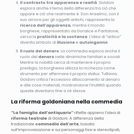
Il contrasto tra apparenza e realtà
: Goldoni
esplora anche il tema della differenza tra ciò che
appare e ciò che realmente è. Don Anselmo, con il
suo amore per gli oggetti antichi, rappresenta la
ricerca dell’apparenza
, mentre il mondo
borghese, rappresentato da Doralice e Pantalone,
cerca la
praticità e la sostanza
. L’idea di “antico”
diventa simbolo di
illusione
e
autoinganno
.
Il ruolo del denaro
: La commedia esplora anche il
ruolo del
denaro
nelle dinamiche familiari e sociali.
Mentre la nobiltà cerca di mantenere il proprio
prestigio, la borghesia utilizza la ricchezza come
strumento per affermare il proprio status. Tuttavia,
Goldoni critica l’eccessivo attaccamento al denaro
e alle cose materiali, mostrandone l’inutilità quando
queste diventano fine a sé stesse.
La riforma goldoniana nella commedia
“La famiglia dell’antiquario”
riflette appieno l’idea di
riforma teatrale
di Goldoni. A differenza della
tradizionale
commedia dell’arte
, basata
sull’improvvisazione e sui personaggi fissi e stereotipati,