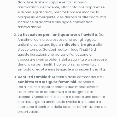
Doralice
. Isabella rappresenta il mondo
aristocratico decadente, attaccato alle apparenze
e ai privilegi di casta, mentre Doralice incarna la
borghesia emergente, desiderosa di affermarsi ma
incapace di adattarsi alle rigide convenzioni
aristocratiche.
La fissazione per l’antiquariato e l’avidità
: Don
Anselmo, con la sua ossessione per gli oggetti
antichi, diventa una figura
ridicola
e
tragica
allo
stesso tempo. Goldoni mette in luce l’inutilità di
queste fissazioni, che portano l’antiquario a
trascurare i veri problemi della sua vita e a sprecare
denaro su beni inutili. Il collezionismo diventa un
simbolo di
vuoto esistenziale
e di
superficialità
.
Conflitti familiari
: Al centro della commedia c’è il
conflitto tra le figure femminili
, Isabella e
Doralice, che rappresentano due mondi diversi:
l’aristocrazia in decadenza e la borghesia in
ascesa. Questo conflitto, oltre a essere uno scontro
sociale, si gioca anche sulla rivalità tra suocera e
nuora per il controllo della casa e l’affermazione dei
propri valori.