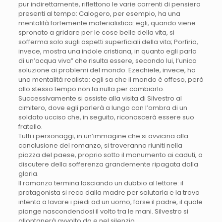
pur indirettamente, riflettono le varie correnti di pensiero
presenti al tempo: Calogero, per esempio, ha una
mentalità fortemente materialistica: egli, quando viene
spronato a gridare per le cose belle della vita, si
sofferma solo sugli aspetti superficiali della vita; Porfirio,
invece, mostra una indole cristiana, in quanto egli parla
di un’acqua viva” che risulta essere, secondo lui, l’unica
soluzione ai problemi del mondo. Ezechiele, invece, ha
una mentalità realista: egli sa che il mondo è offeso, però
allo stesso tempo non fa nulla per cambiarlo.
Successivamente si assiste alla visita di Silvestro al
cimitero, dove egli parlerà a lungo con l’ombra di un
soldato ucciso che, in seguito, riconoscerà essere suo
fratello.
Tutti i personaggi, in un’immagine che si avvicina alla
conclusione del romanzo, si troveranno riuniti nella
piazza del paese, proprio sotto il monumento ai caduti, a
discutere della sofferenza grandemente ripagata dalla
gloria.
Il romanzo termina lasciando un dubbio al lettore: il
protagonista si reca dalla madre per salutarla e la trova
intenta a lavare i piedi ad un uomo, forse il padre, il quale
piange nascondendosi il volto tra le mani. Silvestro si
allontanerà avvolto da e nel silenzio.