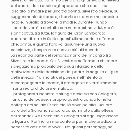
Silvestro Ferrauto. All’ inizio del brano gli arriva una lettera
del padre, dalla quale egli apprende che questi ha
lasciato la madre per un’altra donna. Silvestro decide, su
suggerimento del padre, di partire e tornare nel paesino
natale, in Sicilia a trovare la madre. Durante il lungo
itinerario verrà a contatto con numerosi individui, ma è
significativa, tra tutte, la figura del Gran Lombardo;
padrone di terre in Sicilia, quest’ ultimo parla e afferma
che, ormai, è giunta l’ora «di assumere una nuova
coscienza, di aspirare a nuovi e più alti doveri».
La seconda parte del romanzo narra dell’incontro tra
Silvestro e la madre. Qui Silvestro si sofferma a chiedere
spiegazioni a proposito della sua infanzia e della
motivazione della decisione del padre. In seguito al “giro
delle iniezioni” ai malati del paese, nell’intento di
accompagnare la madre, il protagonista verrà immerso
in una realtà di dolore e malattia.
Il protagonista incontra e stringe amicizia con Calogero,
l’arrotino del paese. E proprio questi a condurlo nella
bottega del sellaio Ezechiele, là dove palpita il «cuore
puro della Sicilia non ancora contaminato dalle offese
del mondo». Ad Ezechiele e Calogero si aggiunge anche
la figura di Porfirio, un mercante di panni, che predica la
necessità dell’ acqua viva”. Tutti questi personaggi, se