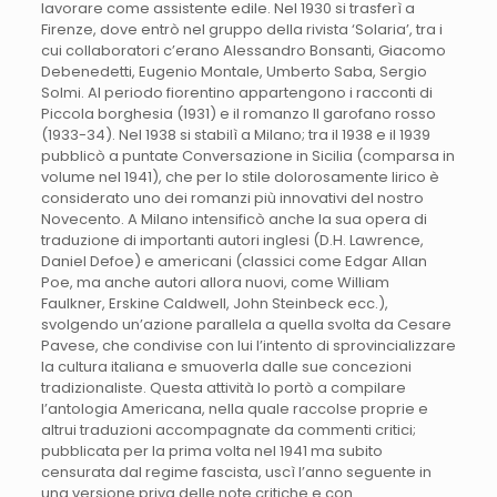
lavorare come assistente edile. Nel 1930 si trasferì a
Firenze, dove entrò nel gruppo della rivista ‘Solaria’, tra i
cui collaboratori c’erano Alessandro Bonsanti, Giacomo
Debenedetti, Eugenio Montale, Umberto Saba, Sergio
Solmi. Al periodo fiorentino appartengono i racconti di
Piccola borghesia (1931) e il romanzo Il garofano rosso
(1933-34). Nel 1938 si stabilì a Milano; tra il 1938 e il 1939
pubblicò a puntate Conversazione in Sicilia (comparsa in
volume nel 1941), che per lo stile dolorosamente lirico è
considerato uno dei romanzi più innovativi del nostro
Novecento. A Milano intensificò anche la sua opera di
traduzione di importanti autori inglesi (D.H. Lawrence,
Daniel Defoe) e americani (classici come Edgar Allan
Poe, ma anche autori allora nuovi, come William
Faulkner, Erskine Caldwell, John Steinbeck ecc.),
svolgendo un’azione parallela a quella svolta da Cesare
Pavese, che condivise con lui l’intento di sprovincializzare
la cultura italiana e smuoverla dalle sue concezioni
tradizionaliste. Questa attività lo portò a compilare
l’antologia Americana, nella quale raccolse proprie e
altrui traduzioni accompagnate da commenti critici;
pubblicata per la prima volta nel 1941 ma subito
censurata dal regime fascista, uscì l’anno seguente in
una versione priva delle note critiche e con