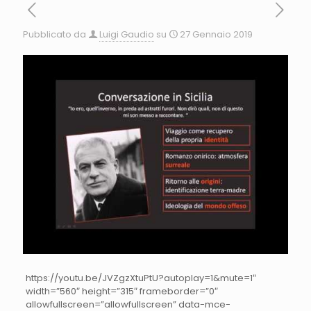
Pubblicato da
Luigi Gaudio
su
27 Gennaio 2019
https://youtu.be/JVZgzXtuPtU?autoplay=1&mute=1″
width=”560″ height=”315″ frameborder=”0″
allowfullscreen=”allowfullscreen” data-mce-