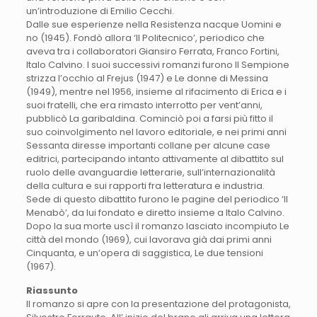
un’introduzione di Emilio Cecchi.
Dalle sue esperienze nella Resistenza nacque Uomini e
no (1945). Fondò allora ‘Il Politecnico’, periodico che
aveva tra i collaboratori Giansiro Ferrata, Franco Fortini,
Italo Calvino. I suoi successivi romanzi furono Il Sempione
strizza l’occhio al Frejus (1947) e Le donne di Messina
(1949), mentre nel 1956, insieme al rifacimento di Erica e i
suoi fratelli, che era rimasto interrotto per vent’anni,
pubblicò La garibaldina. Cominciò poi a farsi più fitto il
suo coinvolgimento nel lavoro editoriale, e nei primi anni
Sessanta diresse importanti collane per alcune case
editrici, partecipando intanto attivamente al dibattito sul
ruolo delle avanguardie letterarie, sull’internazionalità
della cultura e sui rapporti fra letteratura e industria.
Sede di questo dibattito furono le pagine del periodico ‘Il
Menabò’, da lui fondato e diretto insieme a Italo Calvino.
Dopo la sua morte uscì il romanzo lasciato incompiuto Le
città del mondo (1969), cui lavorava già dai primi anni
Cinquanta, e un’opera di saggistica, Le due tensioni
(1967).
Riassunto
Il romanzo si apre con la presentazione del protagonista,