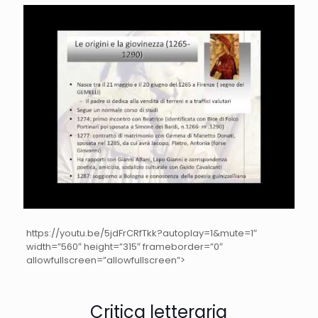
https://youtu.be/5jdFrCRfTkk?autoplay=1&mute=1″
width=”560″ height=”315″ frameborder=”0″
allowfullscreen=”allowfullscreen”>
Critica letteraria