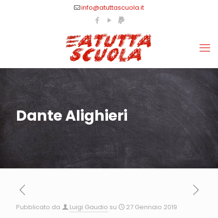
info@atuttascuola.it
Dante Alighieri
Pubblicato da
Luigi Gaudio
su
27 Gennaio 2019