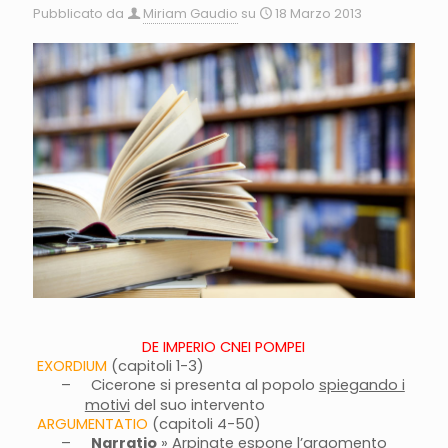
Pubblicato da
Miriam Gaudio
su
18 Marzo 2013
DE IMPERIO CNEI POMPEI
EXORDIUM
(capitoli 1-3)
–
Cicerone si presenta al popolo
spiegando i
motivi
del suo intervento
ARGUMENTATIO
(capitoli 4-50)
–
Narratio
» Arpinate espone l’argomento