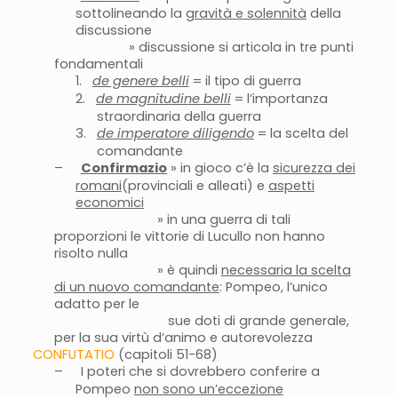
sottolineando la
gravità e solennità
della
discussione
» discussione si articola in tre punti
fondamentali
1.
de genere belli
= il tipo di guerra
2.
de magnitudine belli
= l’importanza
straordinaria della guerra
3.
de imperatore diligendo
= la scelta del
comandante
–
Confirmazio
» in gioco c’è la
sicurezza dei
romani
(provinciali e alleati) e
aspetti
economici
» in una guerra di tali
proporzioni le vittorie di Lucullo non hanno
risolto nulla
» è quindi
necessaria la scelta
di un nuovo comandante
: Pompeo, l’unico
adatto per le
sue doti di grande generale,
per la sua virtù d’animo e autorevolezza
CONFUTATIO
(capitoli 51-68)
–
I poteri che si dovrebbero conferire a
Pompeo
non sono un’eccezione