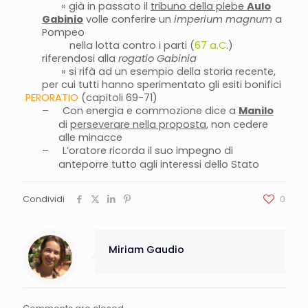
» già in passato il
tribuno della plebe
Aulo
Gabinio
volle conferire un
imperium magnum
a
Pompeo
nella lotta contro i parti (
67 a.C
.)
riferendosi alla
rogatio Gabinia
» si rifà ad un esempio della storia recente,
per cui tutti hanno sperimentato gli esiti bonifici
PERORATIO
(capitoli 69-71)
–
Con energia e commozione dice a
Manilo
di
perseverare nella proposta
, non cedere
alle minacce
–
L’oratore ricorda il suo impegno di
anteporre tutto agli interessi dello Stato
Condividi
0
Miriam Gaudio