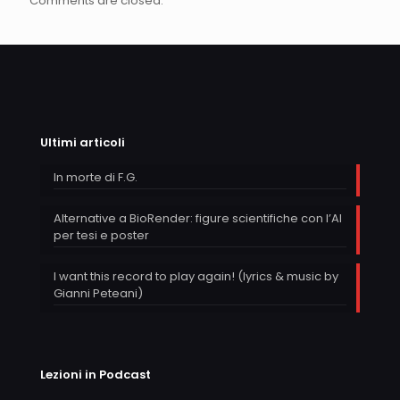
Comments are closed.
Ultimi articoli
In morte di F.G.
Alternative a BioRender: figure scientifiche con l’AI
per tesi e poster
I want this record to play again! (lyrics & music by
Gianni Peteani)
Lezioni in Podcast