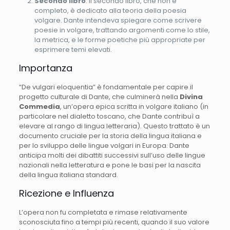
Secondo libro
: Il secondo libro, che non è
completo, è dedicato alla teoria della poesia
volgare. Dante intendeva spiegare come scrivere
poesie in volgare, trattando argomenti come lo stile,
la metrica, e le forme poetiche più appropriate per
esprimere temi elevati.
Importanza
“De vulgari eloquentia” è fondamentale per capire il
progetto culturale di Dante, che culminerà nella
Divina
Commedia
, un’opera epica scritta in volgare italiano (in
particolare nel dialetto toscano, che Dante contribuì a
elevare al rango di lingua letteraria). Questo trattato è un
documento cruciale per la storia della lingua italiana e
per lo sviluppo delle lingue volgari in Europa. Dante
anticipa molti dei dibattiti successivi sull’uso delle lingue
nazionali nella letteratura e pone le basi per la nascita
della lingua italiana standard.
Ricezione e Influenza
L’opera non fu completata e rimase relativamente
sconosciuta fino a tempi più recenti, quando il suo valore