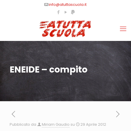
info@atuttascuola.it
ENEIDE – compito
Pubblicato da
Miriam Gaudio
su
29 Aprile 2012