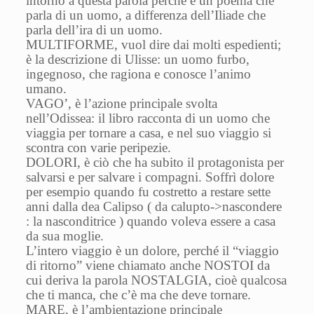
intorno a questa parola perché è un poema che
parla di un uomo, a differenza dell’Iliade che
parla dell’ira di un uomo.
MULTIFORME, vuol dire dai molti espedienti;
è la descrizione di Ulisse: un uomo furbo,
ingegnoso, che ragiona e conosce l’animo
umano.
VAGO’, è l’azione principale svolta
nell’Odissea: il libro racconta di un uomo che
viaggia per tornare a casa, e nel suo viaggio si
scontra con varie peripezie.
DOLORI, è ciò che ha subito il protagonista per
salvarsi e per salvare i compagni. Soffrì dolore
per esempio quando fu costretto a restare sette
anni dalla dea Calipso ( da calupto
->
nascondere
: la nasconditrice ) quando voleva essere a casa
da sua moglie.
L’intero viaggio è un dolore, perché il “viaggio
di ritorno” viene chiamato anche NOSTOI da
cui deriva la parola NOSTALGIA, cioè qualcosa
che ti manca, che c’è ma che deve tornare.
MARE, è l’ambientazione principale