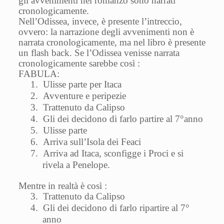
gli avvenimenti nel romanzo sono narrati
cronologicamente.
Nell’Odissea, invece, è presente l’intreccio,
ovvero: la narrazione degli avvenimenti non è
narrata cronologicamente, ma nel libro è presente
un flash back. Se l’Odissea venisse narrata
cronologicamente sarebbe così :
FABULA:
1.
Ulisse parte per Itaca
2.
Avventure e peripezie
3.
Trattenuto da Calipso
4.
Gli dei decidono di farlo partire al 7°anno
5.
Ulisse parte
6.
Arriva sull’Isola dei Feaci
7.
Arriva ad Itaca, sconfigge i Proci e si
rivela a Penelope.
Mentre in realtà è così :
3.
Trattenuto da Calipso
4.
Gli dei decidono di farlo ripartire al 7°
anno