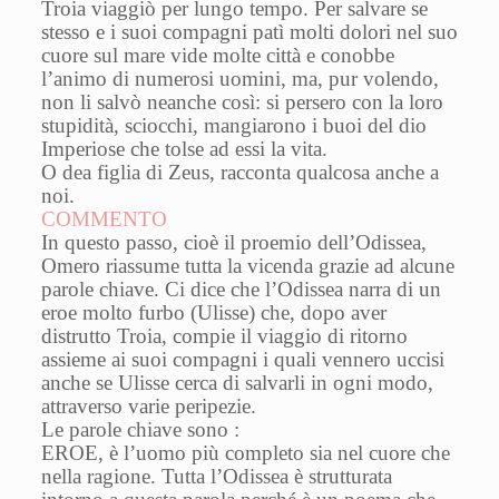
Troia viaggiò per lungo tempo. Per salvare se
stesso e i suoi compagni patì molti dolori nel suo
cuore sul mare vide molte città e conobbe
l’animo di numerosi uomini, ma, pur volendo,
non li salvò neanche così: si persero con la loro
stupidità, sciocchi, mangiarono i buoi del dio
Imperiose che tolse ad essi la vita.
O dea figlia di Zeus, racconta qualcosa anche a
noi.
COMMENTO
In questo passo, cioè il proemio dell’Odissea,
Omero riassume tutta la vicenda grazie ad alcune
parole chiave. Ci dice che l’Odissea narra di un
eroe molto furbo (Ulisse) che, dopo aver
distrutto Troia, compie il viaggio di ritorno
assieme ai suoi compagni i quali vennero uccisi
anche se Ulisse cerca di salvarli in ogni modo,
attraverso varie peripezie.
Le parole chiave sono :
EROE, è l’uomo più completo sia nel cuore che
nella ragione. Tutta l’Odissea è strutturata