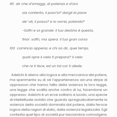
95 dir che d’omaggi, di potenza e d’oro
sia contento, il poss’io? dargli la pace
de’ vili, il posso? e lo vorrei, potendo?
-Soffri e sii grande: il tuo destino è questo,
finor: soffri, ma spera: il tuo gran corso
100 comincia appena; e chi sa dir, quei tempi,
quali opre il cielo ti prepara? il cielo
che re ti fece, ed un tal cor ti diede.
Adelchi è alieno alla logica e alla meccanica del potere,
ma sperimenta su di sé l’appartenenza ad una stirpe di
oppressori che hanno fatto della violenza la loro legge,
una legge che scatta anche contro di lui, facendone un
oppresso. Adelchi è un eroe solitario e lucido, una specie
di intellettuale isolato che guarda spregiudicatamente la
violenza della società dominata dal potere, dalla feroce
logica della ragion di stato, dalla violenza legalizzata. Egli
contesta quel tipo di società pur lasciandosi coinvolgere;