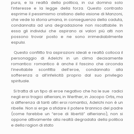
pura, e la realtà della politica, in cui domina solo
l’interesse e la legge della forza. Questo contrasto
esprime il pessimismo cristiano della visione di Manzoni,
che vede la storia umana, in conseguenza della caduta,
condannata ad una degradazione non riscattabile. In
essa gli individui che aspirano ai valori più alti non
possono trovar posto e ne sono irrimediabilmente
espulsi.
Questo conflitto tra aspirazioni ideali e realtà colloca il
personaggio di Adelchi in un clima decisamente
romantico: romantico è anche il fascino che circonda
l’inevitabile sconfitta dell’eroe, condannato alla
sofferenza a all’infelicità proprio dal suo privilegio
spirituale.
Si tratta di un tipo di eroe negativo che ha le sue radici
negli eroi tragici alfieriani, in Werther, in Jacopo Ortis, ma
a differenza di tanti altri eroi romantici, Adelchi non è un
ribelle. Non si erge a sfidare il potere tirannico del padre
(come farebbe un “eroe di libertà” alfieriano), non si
oppone attivamente alla realtà degradata della politica
e della ragion di stato