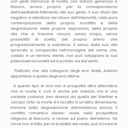
con gesti clamorosi di rivolta, con slancio generoso e
titanico, eroico proprio per la consapevolezza
dell’ineluttabile fallimento del suo gesto. Il suo rifiuto del
negativo si isterilisce nel chiuso dell’interiorità, nella pura
contemplazione della propria sconfitta e della
degradazione delle proprie aspirazioni, della propria
vita che si trascina oscura, senza scopo, senza
possibilità di scelta, del proprio animo che
progressivamente si inaridisce. Il senso della sua vita
sprecata si compendia nell’immagine del seme che,
caduto in un terreno sterile, non può sviluppare la sua
potenziale fecondità ed è portato via dal vento.
Piuttosto che alla categoria degli eroi ribelli, Adelchi
appartiene a quella degli eroi vittime.
A questo tipo di eroi non si prospetta altra alternativa
che la morte. E così è anche per Adelchi, ma in una
variante cristiana, ben diversa da quella del Werther e
Jacopo Ortis: la morte è il riscatto in un’altra dimensione,
immune dalla degradazione dell’esistenza storica. Il
conflitto romantico ideale- reale, nella prospettiva
religiosa di Manzoni, si risolve sul piano dell’eterno. Se
l’eroe non è fatto per la brutalità del reale, può trovare la