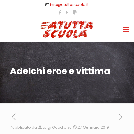
info@atuttascuola.it
Adelchi eroe e vittima
Pubblicato da
Luigi Gaudio
su
27 Gennaio 2019