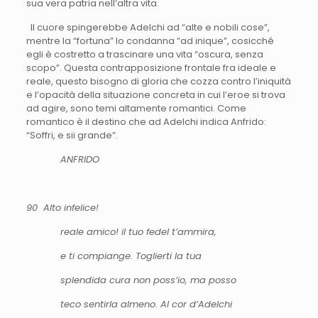
sua vera patria nell’altra vita.
Il cuore spingerebbe Adelchi ad “alte e nobili cose”,
mentre la “fortuna” lo condanna “ad inique”, cosicché
egli è costretto a trascinare una vita “oscura, senza
scopo”. Questa contrapposizione frontale fra ideale e
reale, questo bisogno di gloria che cozza contro l’iniquità
e l’opacità della situazione concreta in cui l’eroe si trova
ad agire, sono temi altamente romantici. Come
romantico è il destino che ad Adelchi indica Anfrido:
“Soffri, e sii grande”.
ANFRIDO
90 Alto infelice!
reale amico! il tuo fedel t’ammira,
e ti compiange. Toglierti la tua
splendida cura non poss’io, ma posso
teco sentirla almeno. Al cor d’Adelchi