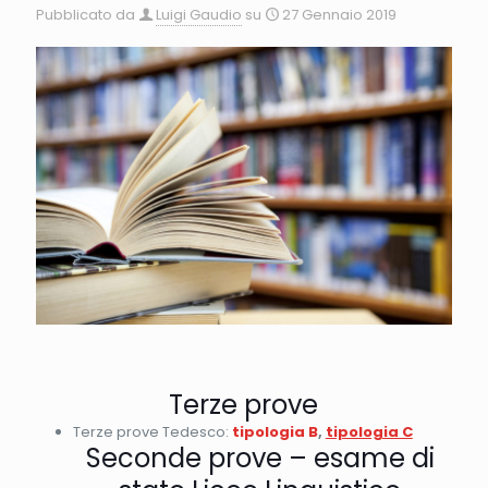
Pubblicato da
Luigi Gaudio
su
27 Gennaio 2019
Terze prove
Terze prove Tedesco:
tipologia B
,
tipologia C
Seconde prove – esame di