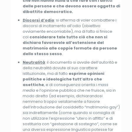
che non hanno nulla a che fare con i diritti
delle persone e che devono essere oggetto di
dibattito democratico.
Discorsi d’odio
: si afferma di voler combattere i
discorsi di incitamento all’odio (obiettivo
ovviamente encomiabile), ma di fatto si finisce
col
considerare tale tutto ciò che non si
dichiara favorevole all’estensione del
matrimonio alle coppie formate da persone
dello stesso sesso
.
Neutralità
: il documento si avvale dell’autorità e
della neutralità dovute al suo carattere
istituzionale, ma di fatto
esprime opinioni
politiche e ideologiche tutt’altro che
asettiche
, e di conseguenza orienta i
mass
media
e l’opinione pubblica che ne fruisce, sia in
modo diretto (ad esempio, dichiarandosi
nemmeno troppo velatamente a favore
dell’introduzione del cosiddetto “matrimonio gay”)
sia indirettamente (come quando si consiglia di
non utilizzare l’espressione “utero in affitto” e di
sostituirla con “gestazione di sostegno”, come se
una diversa espressione linguistica potesse far