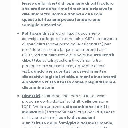
lesivo della libertà di opinione di tutti coloro
che credono che il matrimonio sia riservato
alle unioni tra uomo e donna e che solo
questa istituzione possa fondare una
famiglia autentica
.
Politica e diritti
: da un lato il documento
sconsiglia di legare le tematiche LGBT all’intervento
di specialisti (come psicologi e psicanalisti) per
non “depoliticizzare le questioni inerenti i diritti
LGBT”, ma dall’altro lato a sua volta
neutralizza il
dibattito
su tali questioni (matrimonio tra
persone dello stesso sesso, adozione e così
via),
dando per scontati provvedimenti e
dispositivi legislativi attualmente inesistenti
e bollando tutto il resto come pregiudiziale e
discriminatorio
.
Dibattiti
: si afferma che “non è affatto ovvio”
proporre contraddittori sui diritti delle persone
LGBT. Ancora una volta,
si scambiano i diritti
individuali
(sacrosanti per tutti gli individui, senza
distinzione alcuna)
con le discussioni
sull’istituto della famiglia e del matrimonio,