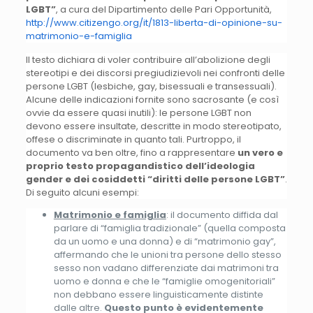
LGBT”
, a cura del Dipartimento delle Pari Opportunità,
http://www.citizengo.org/it/1813-liberta-di-opinione-su-
matrimonio-e-famiglia
Il testo dichiara di voler contribuire all’abolizione degli
stereotipi e dei discorsi pregiudizievoli nei confronti delle
persone LGBT (lesbiche, gay, bisessuali e transessuali).
Alcune delle indicazioni fornite sono sacrosante (e così
ovvie da essere quasi inutili): le persone LGBT non
devono essere insultate, descritte in modo stereotipato,
offese o discriminate in quanto tali. Purtroppo, il
documento va ben oltre, fino a rappresentare
un vero e
proprio testo propagandistico dell’ideologia
gender e dei cosiddetti “diritti delle persone LGBT”
.
Di seguito alcuni esempi:
Matrimonio e famiglia
: il documento diffida dal
parlare di “famiglia tradizionale” (quella composta
da un uomo e una donna) e di “matrimonio gay”,
affermando che le unioni tra persone dello stesso
sesso non vadano differenziate dai matrimoni tra
uomo e donna e che le “famiglie omogenitoriali”
non debbano essere linguisticamente distinte
dalle altre.
Questo punto è evidentemente