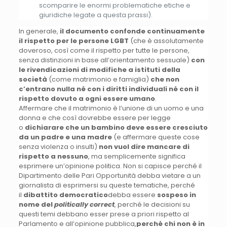
scomparire le enormi problematiche etiche e
giuridiche legate a questa prassi).
In generale,
il documento confonde continuamente
il rispetto per le persone LGBT
(che è assolutamente
doveroso, così come il rispetto per tutte le persone,
senza distinzioni in base all’orientamento sessuale)
con
le rivendicazioni di modifiche a istituti della
società
(come matrimonio e famiglia)
che non
c’entrano nulla né con i diritti individuali né con il
rispetto dovuto a ogni essere umano
.
Affermare che il matrimonio è l’unione di un uomo e una
donna e che così dovrebbe essere per legge
o
dichiarare che un bambino deve essere cresciuto
da un padre e una madre
(e affermare queste cose
senza violenza o insulti)
non vuol dire mancare di
rispetto a nessuno
, ma semplicemente significa
esprimere un’opinione politica. Non si capisce perché il
Dipartimento delle Pari Opportunità debba vietare a un
giornalista di esprimersi su queste tematiche, perché
il
dibattito democratico
debba essere
sospeso in
nome del
politically correct
, perché le decisioni su
questi temi debbano esser prese a priori rispetto al
Parlamento e all’opinione pubblica,
perché chi non è in