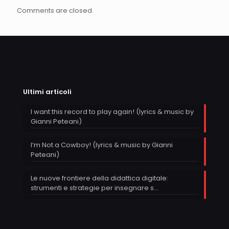
Comments are closed.
Ultimi articoli
I want this record to play again! (lyrics & music by
Gianni Peteani)
I’m Not a Cowboy! (lyrics & music by Gianni
Peteani)
Le nuove frontiere della didattica digitale:
strumenti e strategie per insegnare s…