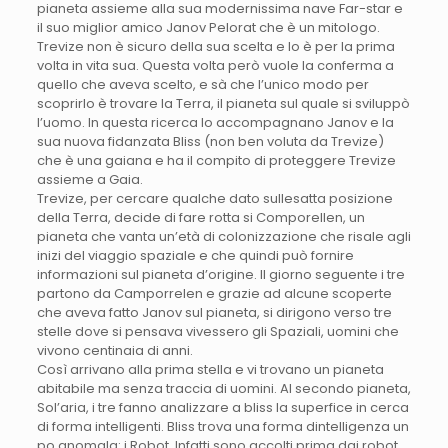
pianeta assieme alla sua modernissima nave Far-star e
il suo miglior amico Janov Pelorat che è un mitologo.
Trevize non è sicuro della sua scelta e lo è per la prima
volta in vita sua. Questa volta però vuole la conferma a
quello che aveva scelto, e sà che l’unico modo per
scoprirlo è trovare la Terra, il pianeta sul quale si sviluppò
l’uomo. In questa ricerca lo accompagnano Janov e la
sua nuova fidanzata Bliss (non ben voluta da Trevize)
che è una gaiana e ha il compito di proteggere Trevize
assieme a Gaia.
Trevize, per cercare qualche dato sullesatta posizione
della Terra, decide di fare rotta si Comporellen, un
pianeta che vanta un’età di colonizzazione che risale agli
inizi del viaggio spaziale e che quindi può fornire
informazioni sul pianeta d’origine. Il giorno seguente i tre
partono da Camporrelen e grazie ad alcune scoperte
che aveva fatto Janov sul pianeta, si dirigono verso tre
stelle dove si pensava vivessero gli Spaziali, uomini che
vivono centinaia di anni.
Così arrivano alla prima stella e vi trovano un pianeta
abitabile ma senza traccia di uomini. Al secondo pianeta,
Sol’aria, i tre fanno analizzare a bliss la superfice in cerca
di forma intelligenti. Bliss trova una forma dintelligenza un
po anomala: i Robot. Infatti sono accolti prima dai robot,