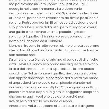
ma poi trovano un vero uomo: uno Spaziale. Egli li
accoglie nella sua immensa villa e dopo varie
discussioni i tre capiscono che lo Spaziale ha intenzione
di ucciderli perché non rivelassero ad altri la posizione di
sol’aria. Purtroppo per lui, Bliss riesce ad ucciderlo con i
suoi poteri. Per uscire dalla villa, però, bisognava avere
una guida e ne trovano una nel piccolo figlio del
sol’ariano. I quattro (Bliss non voleva abbandonare il
bambino) lasciano così il pianeta.
Mentre si trovano in rotta verso l’ultimo pianeta scoprono
che Fallom (il bambino) è ermafrodita, cosa che Trevize
non accetto mai.
L’ultimo pianeta è privo di aria ma ci sono resti di antiche
città. Trevize e Janov esplorano una di queste e trovano
la lista dei cinquanta mondi Spaziali con le loro esatte
coordinate. Sullastronave, i quattro, riescono a stabilire
con approssimazione la posizione della Terra ma prima
di approdarci fanno scalo su un piccolo pianeta nei
dintorni: atterrano così su Alpha. Qui vengono accolti con
piacere ma solo dopo due giorni di soggiorno scoprono
che anche qua li vogliono uccidere perché non
rivelassero ad altri la posizione di Alpha.
Ancora una volta scappano di tutta fretta e si dirigono