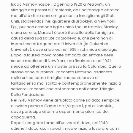
Isaac Asimov nasce il 2 gennaio 1920 a Petrovi?i, un
villaggio nei pressi di Smolensk, da una famiglia ebraica,
ma all’età di tre anni emigra con la famiglia negli Stati
Uniti, stabilendosi nel quartiere di Brooklyn, a New York.
Egli, pur non essendo figlio unico (ha un fratello, Stanley,
e una sorella, Marcia) è però il pupillo della famiglia a
causa della sua salute cagionevole, che però non gli
impedisce di frequentare l’Università (la Columbia
University), dove si laurea nel 1939 in chimica e biologia.
Dopo la laurea, trova molte difficoltà ad entrare nelle
scuole mediche di New York, ma finalmente nel 1941
riesce ad ottenere un master presso la Columbia. Quello
stesso anno pubblica il racconto Notturno, osannato
dalla critica come il miglior racconto breve di
fantascienza mai scritto e contemporaneamente inizia a
scrivere i racconti che poi saranno noti come Trilogia
Della Fondazione.
Nel 1945 Asimov viene arruolato come soldato semplice
e inviato prima a Camp Lee (Virginia), poi a Honolulu,
dove partecipa al primo esperimento atomico del
dopoguerra.
Dopo il congedo torna all’università dove, nel 1948,
ottiene il dottorato in biochimica e inizia a lavorare con il