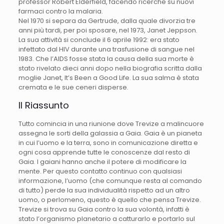
professor Robert Elderfield, facendo ricerche su nuovi
farmaci contro la malaria.
Nel 1970 si separa da Gertrude, dalla quale divorzia tre
anni più tardi, per poi sposare, nel 1973, Janet Jeppson.
La sua attività si conclude il 6 aprile 1992: era stato
infettato dal HIV durante una trasfusione di sangue nel
1983. Che l’AIDS fosse stata la causa della sua morte è
stato rivelato dieci anni dopo nella biografia scritta dalla
moglie Janet, It’s Been a Good Life. La sua salma è stata
cremata e le sue ceneri disperse.
Il Riassunto
Tutto comincia in una riunione dove Trevize a malincuore
assegna le sorti della galassia a Gaia. Gaia è un pianeta
in cui l’uomo e la terra, sono in comunicazione diretta e
ogni cosa apprende tutte le conoscenze dal resto di
Gaia. I gaiani hanno anche il potere di modificare la
mente. Per questo contatto continuo con qualsiasi
informazione, l’uomo (che comunque resta al comando
di tutto) perde la sua individualità rispetto ad un altro
uomo, o perlomeno, questo è quello che pensa Trevize.
Trevize si trova su Gaia contro la sua volontà, infatti è
stato l’organismo planetario a catturarlo e portarlo sul