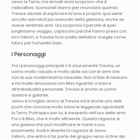
verso la Terra, ma arrivati vicini scoprono che è
radioattiva. Sconsolati stanno per rinunciare quando
Trevize decide di esplorare la luna e proprio qua viene
accolto dal robot più avanzato della galassia, anche se
aveva ventimila anni. Qui scoprono il perché di quel
lunghissimo viaggio, capiscono perché hanno preso con
loro Fallom, e Trevize fa la scelta definitiva: sceglie come
futuro per l’umanità Gaia.
I Personaggi
Tra i personaggi principali c’è sicuramente Trevize, un
uomo molto robusto e molto abile sia con le armi che
con la sua modernissima navicella. Non si fida di nessuno
e ha molte discussioni con Bliss riguardo a Gaia e
all’individualità personale. Trevize è anche un uomo
audace e galante.
Janov è il miglior amico di Trevize ed è anche uno delli
pochi che conosce molto bene le leggende riguardanti
la Terra. Purtroppo per lui, è inesperto nell’uso delle armi.
Poi c’è Bliss, che è molto attraente. Questa ragazza, è
una gaiana che può modificare le menti a suo
piacimento. Inoltre diventa la ragazza di Janov.
Fallom, che entra a far parte del gruppo verso la fine del