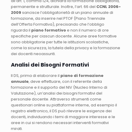
all’art. 1, comma 124, dichiara la formazione obbligatoria,
permanente e strutturale. Inoltre, l’art. 66 del
CCNL 2006-
2009
sancisce l’obbligatorietà di un piano annuale di
formazione, da inserire nel PTOF (Piano Triennale
dell’Offerta Formativa), precisando che l’obbligo
riguarda il
piano formativo
e non il numero di ore
specifiche per ciascun docente. Alcune aree formative
sono obbligatorie per tutte le istituzioni scolastiche,
come la sicurezza, la tutela della privacy e la formazione
dei docenti neoassunti.
Analisi dei Bisogni Formativi
Il DS, prima di elaborare il
piano di formazione
annuale
, deve effettuare, con il referente della
formazione e il supporto del NIV (Nucleo Interno di
Valutazione), un’analisi dei bisogni formativi del
personale docente. Attraverso strumenti come
questionari online su piattaforme interne, ad esempio il
registro elettronico, il DS può rilevare le esigenze dei
docenti, individuando i temi di maggiore interesse e le
aree in cui si rendono necessari interventi formativi
mirati.