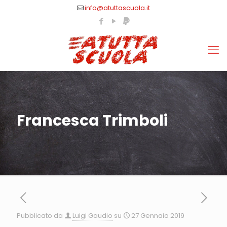
info@atuttascuola.it
Francesca Trimboli
Pubblicato da
Luigi Gaudio
su
27 Gennaio 2019