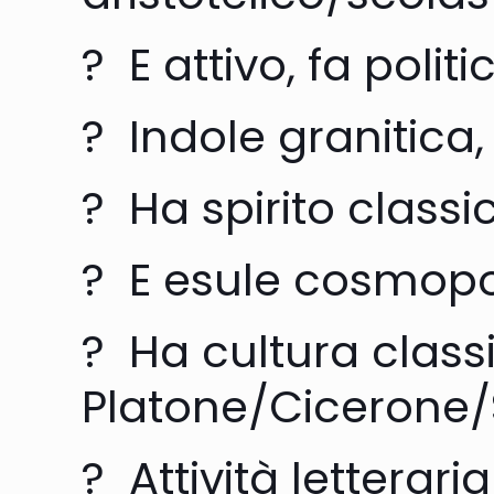
? E attivo, fa politi
? Indole granitica, 
? Ha spirito class
? E esule cosmopo
? Ha cultura class
Platone/Cicerone/
? Attività letterari