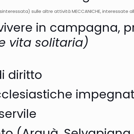
sinteressata) sulle altre attività MECCANICHE, interessate a
e vivere in campagna, p
e vita solitaria)
diritto
ecclesiastiche impegnat
servile
to (Arquà, Selvapiana,