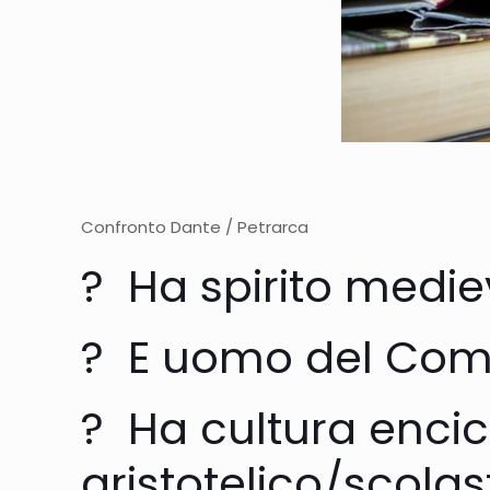
Confronto Dante / Petrarca
? Ha spirito medie
? E uomo del Co
? Ha cultura enci
aristotelico/scolas