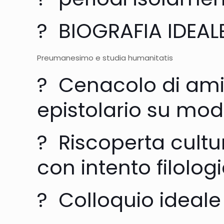
? BIOGRAFIA IDEALE
Preumanesimo e studia humanitatis
? Cenacolo di amic
epistolario su mod
? Riscoperta cultu
con intento filolog
? Colloquio ideale