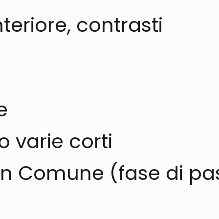
teriore, contrasti
e
 varie corti
un Comune (fase di pa