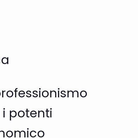
ca
professionismo
i potenti
onomico