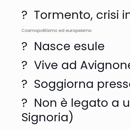
? Tormento, crisi in
Cosmopolitismo ed europeismo
? Nasce esule
? Vive ad Avignon
? Soggiorna presso
? Non è legato a 
Signoria)