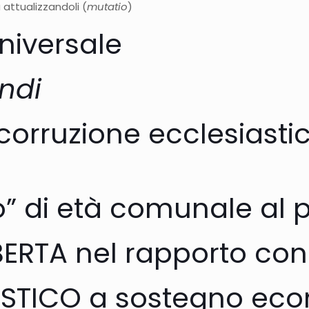
a attualizzandoli (
mutatio
)
niversale
ndi
 corruzione ecclesiasti
o” di età comunale al 
RTA nel rapporto con 
ASTICO a sostegno ec