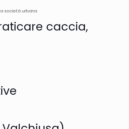
lla società urbana
raticare caccia,
ive
 Valchiusa)