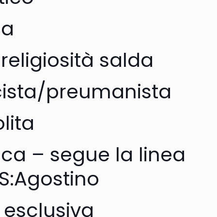
ca
religiosità salda
icista/preumanista
lita
ica – segue la linea
S:Agostino
a esclusiva