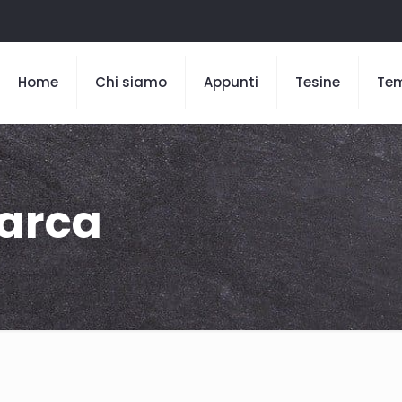
Home
Chi siamo
Appunti
Tesine
Te
rarca