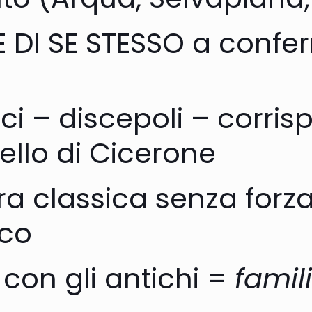
 DI SE STESSO a conferm
i – discepoli – corris
ello di Cicerone
ra classica senza forza
ico
 con gli antichi =
famil