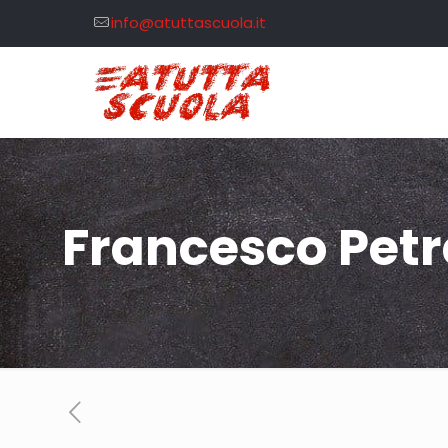
info@atuttascuola.it
Francesco Pet