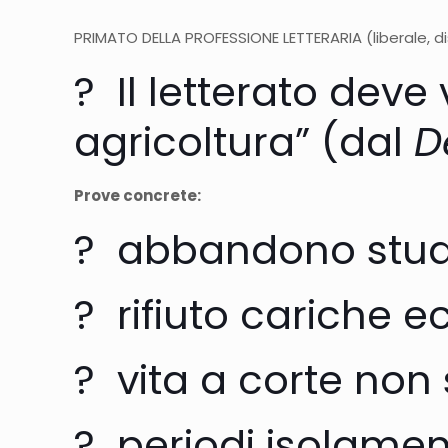
PRIMATO DELLA PROFESSIONE LETTERARIA (liberale, di
? Il letterato dev
agricoltura” (dal
D
Prove concrete:
? abbandono studi 
? rifiuto cariche 
? vita a corte non 
? periodi isolamen