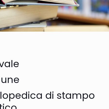
vale
mune
clopedica di stampo
tico