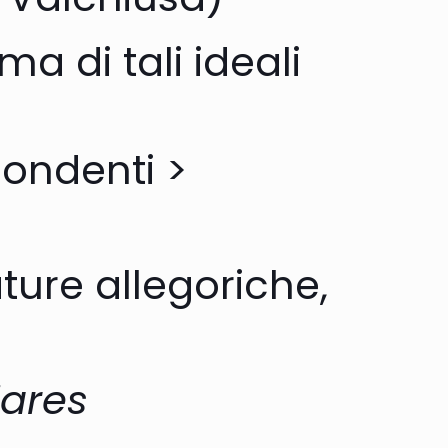
a di tali ideali
pondenti >
ture allegoriche,
iares