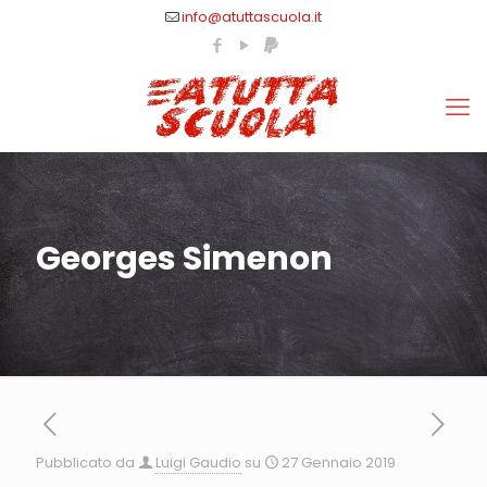
info@atuttascuola.it
Georges Simenon
Pubblicato da
Luigi Gaudio
su
27 Gennaio 2019