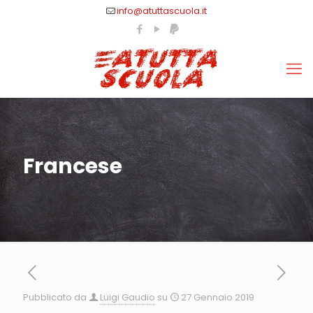
info@atuttascuola.it
Francese
Pubblicato da
Luigi Gaudio
su
27 Gennaio 2019