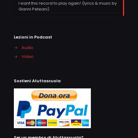
I want this record to play again! (lyrics & music by
Gianni Peteani)
Lezioni in Podcast
→
Audio
→
Video
Sostieni Atuttascuola
Sei un membro di Atuttascuola?