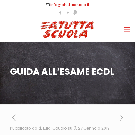
info@atuttascuola.it
GUIDA ALL’ESAME ECDL
Pubblicato da
Luigi Gaudio
su
27 Gennaio 2019