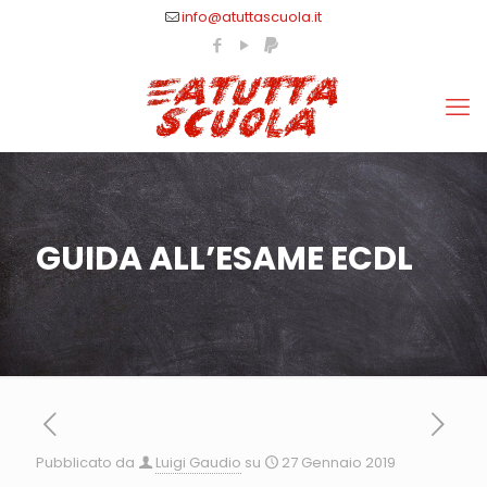
info@atuttascuola.it
GUIDA ALL’ESAME ECDL
Pubblicato da
Luigi Gaudio
su
27 Gennaio 2019