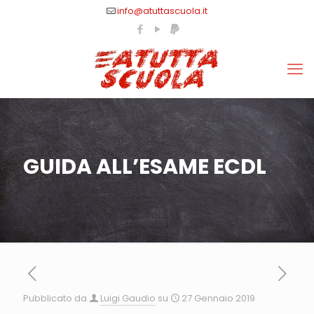
info@atuttascuola.it
GUIDA ALL’ESAME ECDL
Pubblicato da
Luigi Gaudio
su
27 Gennaio 2019