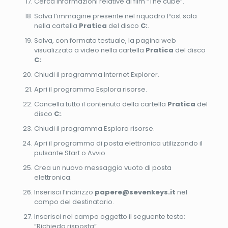
Cerca informazioni relative al film “The cube”.
Salva l’immagine presente nel riquadro Post sala
nella cartella
Pratica
del disco
C:
.
Salva, con formato testuale, la pagina web
visualizzata a video nella cartella
Pratica
del disco
C:
.
Chiudi il programma Internet Explorer.
Apri il programma Esplora risorse.
Cancella tutto il contenuto della cartella
Pratica
del
disco
C:
.
Chiudi il programma Esplora risorse.
Apri il programma di posta elettronica utilizzando il
pulsante Start o Avvio.
Crea un nuovo messaggio vuoto di posta
elettronica.
Inserisci l’indirizzo
papere@sevenkeys.it
nel
campo del destinatario.
Inserisci nel campo oggetto il seguente testo:
“Richiedo risposta”.