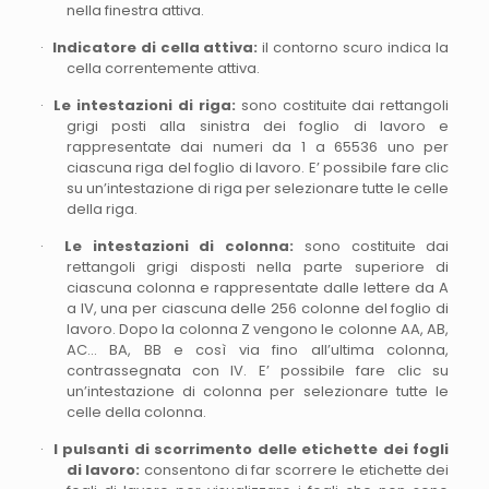
nella finestra attiva.
·
Indicatore di cella attiva:
il contorno scuro indica la
cella correntemente attiva.
·
Le intestazioni di riga:
sono costituite dai rettangoli
grigi posti alla sinistra dei foglio di lavoro e
rappresentate dai numeri da 1 a 65536 uno per
ciascuna riga del foglio di lavoro. E’ possibile fare clic
su un’intestazione di riga per selezionare tutte le celle
della riga.
·
Le intestazioni di colonna:
sono costituite dai
rettangoli grigi disposti nella parte superiore di
ciascuna colonna e rappresentate dalle lettere da A
a IV, una per ciascuna delle 256 colonne del fo­glio di
lavoro. Dopo la colonna Z vengono le colonne AA, AB,
AC… BA, BB e così via fino all’ultima colonna,
contrassegnata con IV. E’ possibile fare clic su
un’intestazione di colonna per selezio­nare tutte le
celle della colonna.
·
I pulsanti di scorrimento delle etichette dei fogli
di lavoro:
consentono di far scorrere le etichette dei