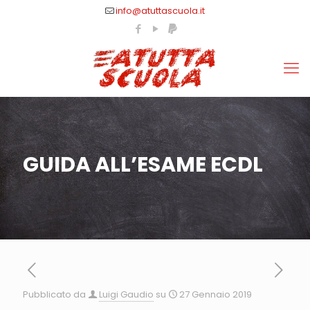
info@atuttascuola.it
GUIDA ALL’ESAME ECDL
Pubblicato da
Luigi Gaudio
su
27 Gennaio 2019