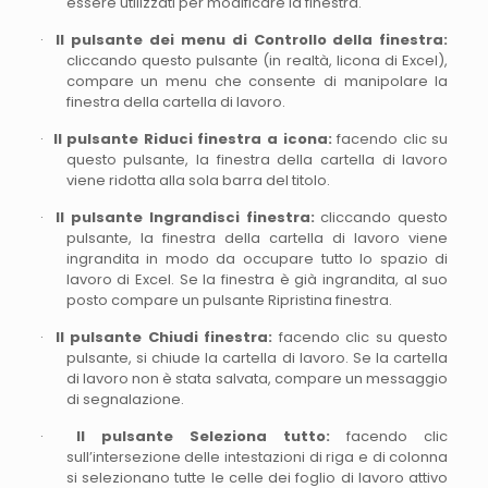
essere utilizzati per modificare la finestra.
·
Il pulsante dei menu di Controllo della finestra:
cliccando questo pulsante (in realtà, licona di Excel),
compare un menu che consente di manipolare la
finestra della cartella di lavoro.
·
Il pulsante Riduci finestra a icona:
facendo clic su
questo pulsante, la finestra della cartella di lavoro
viene ridotta alla sola barra del titolo.
·
Il pulsante Ingrandisci finestra:
cliccando questo
pulsante, la finestra della cartella di lavoro viene
ingrandita in modo da occupare tutto lo spazio di
lavoro di Excel. Se la finestra è già ingrandita, al suo
posto compare un pulsante Ripristina finestra.
·
Il pulsante Chiudi finestra:
facendo clic su questo
pulsante, si chiude la cartella di lavoro. Se la cartella
di lavoro non è stata salvata, compare un messaggio
di segnalazione.
·
Il pulsante Seleziona tutto:
facendo clic
sull’intersezione delle intestazioni di riga e di colonna
si selezionano tutte le celle dei foglio di lavoro attivo