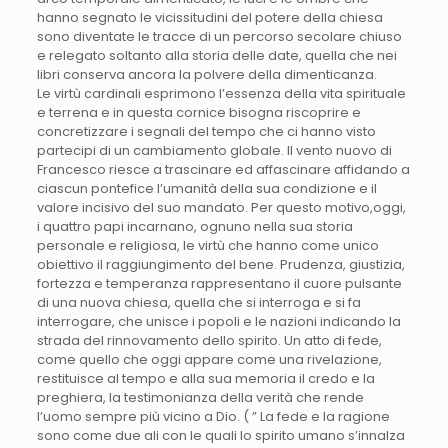
hanno segnato le vicissitudini del potere della chiesa
sono diventate le tracce di un percorso secolare chiuso
e relegato soltanto alla storia delle date, quella che nei
libri conserva ancora la polvere della dimenticanza.
Le virtù cardinali esprimono l’essenza della vita spirituale
e terrena e in questa cornice bisogna riscoprire e
concretizzare i segnali del tempo che ci hanno visto
partecipi di un cambiamento globale. Il vento nuovo di
Francesco riesce a trascinare ed affascinare affidando a
ciascun pontefice l’umanità della sua condizione e il
valore incisivo del suo mandato. Per questo motivo,oggi,
i quattro papi incarnano, ognuno nella sua storia
personale e religiosa, le virtù che hanno come unico
obiettivo il raggiungimento del bene. Prudenza, giustizia,
fortezza e temperanza rappresentano il cuore pulsante
di una nuova chiesa, quella che si interroga e si fa
interrogare, che unisce i popoli e le nazioni indicando la
strada del rinnovamento dello spirito. Un atto di fede,
come quello che oggi appare come una rivelazione,
restituisce al tempo e alla sua memoria il credo e la
preghiera, la testimonianza della verità che rende
l’uomo sempre più vicino a Dio. ( ” La fede e la ragione
sono come due ali con le quali lo spirito umano s’innalza