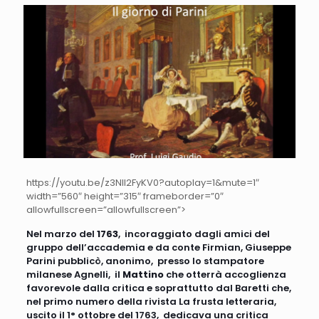
https://youtu.be/z3NII2FyKV0?autoplay=1&mute=1″
width=”560″ height=”315″ frameborder=”0″
allowfullscreen=”allowfullscreen”>
Nel marzo del
1763
, incoraggiato dagli amici del
gruppo dell’accademia e da conte Firmian, Giuseppe
Parini pubblicò, anonimo, presso lo stampatore
milanese Agnelli, il
Mattino
che otterrà accoglienza
favorevole dalla critica e soprattutto dal Baretti che,
nel primo numero della rivista La frusta letteraria,
uscito il 1° ottobre del 1763, dedicava una critica