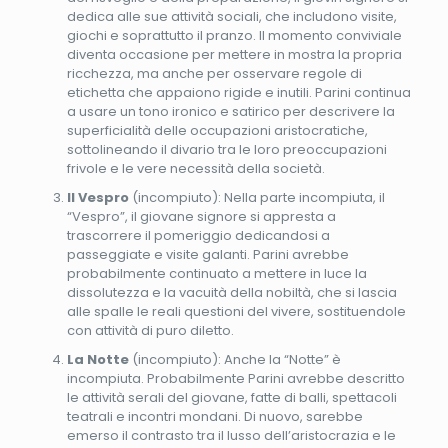
dedica alle sue attività sociali, che includono visite,
giochi e soprattutto il pranzo. Il momento conviviale
diventa occasione per mettere in mostra la propria
ricchezza, ma anche per osservare regole di
etichetta che appaiono rigide e inutili. Parini continua
a usare un tono ironico e satirico per descrivere la
superficialità delle occupazioni aristocratiche,
sottolineando il divario tra le loro preoccupazioni
frivole e le vere necessità della società.
Il Vespro
(incompiuto): Nella parte incompiuta, il
“Vespro”, il giovane signore si appresta a
trascorrere il pomeriggio dedicandosi a
passeggiate e visite galanti. Parini avrebbe
probabilmente continuato a mettere in luce la
dissolutezza e la vacuità della nobiltà, che si lascia
alle spalle le reali questioni del vivere, sostituendole
con attività di puro diletto.
La Notte
(incompiuto): Anche la “Notte” è
incompiuta. Probabilmente Parini avrebbe descritto
le attività serali del giovane, fatte di balli, spettacoli
teatrali e incontri mondani. Di nuovo, sarebbe
emerso il contrasto tra il lusso dell’aristocrazia e le