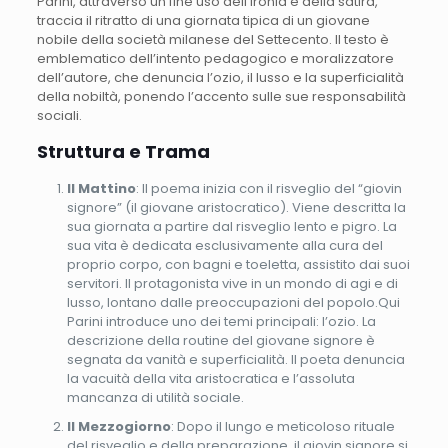
Parini, attraverso un fine uso dell’ironia e della satira,
traccia il ritratto di una giornata tipica di un giovane
nobile della società milanese del Settecento. Il testo è
emblematico dell’intento pedagogico e moralizzatore
dell’autore, che denuncia l’ozio, il lusso e la superficialità
della nobiltà, ponendo l’accento sulle sue responsabilità
sociali.
Struttura e Trama
Il Mattino
: Il poema inizia con il risveglio del “giovin
signore” (il giovane aristocratico). Viene descritta la
sua giornata a partire dal risveglio lento e pigro. La
sua vita è dedicata esclusivamente alla cura del
proprio corpo, con bagni e toeletta, assistito dai suoi
servitori. Il protagonista vive in un mondo di agi e di
lusso, lontano dalle preoccupazioni del popolo.Qui
Parini introduce uno dei temi principali: l’ozio. La
descrizione della routine del giovane signore è
segnata da vanità e superficialità. Il poeta denuncia
la vacuità della vita aristocratica e l’assoluta
mancanza di utilità sociale.
Il Mezzogiorno
: Dopo il lungo e meticoloso rituale
del risveglio e della preparazione, il giovin signore si