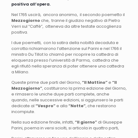
positiva all’opera.
Nel 1765 uscirà, ancora anonimo, il secondo poemetto il
Mezzogiorno
che, tranne il giudizio negativo di Pietro
Verri sul “Caffè”, otteneva da altre testate accoglienza
positiva.
I due poemetti, con la satira della nobiltà decaduta e
corrotta richiamarono l’attenzione sul Parini e nel 1766 il
ministro Du Tillot lo chiamò per ricoprire la cattedra di
eloquenza presso l’università di Parma, cattedra che
egli rifiutò nella speranza di poter ottenere una cattedra
a Milano.
Queste prime due parti del Giorno,
“Il Mattino”
e
“Il
Mezzogiorno”
, costituirono la prima edizione del Giorno,
e rimasero le uniche duye parti complete, anche
quando, nelle successive edizioni, si aggiunsero le parti
dedicate al
“Vespro”
e alla
“Notte”
, che restarono
incompiute.
Nella sua edizione finale, infatti,
“Il giorno”
di Giuseppe
Parini, poema in versi sciolti, si articola in quattro parti,