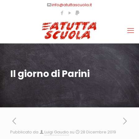
info@atuttascuola.it
Il giorno di Parini
Pubblicato da
Luigi Gaudio
su
28 Dicembre 2019