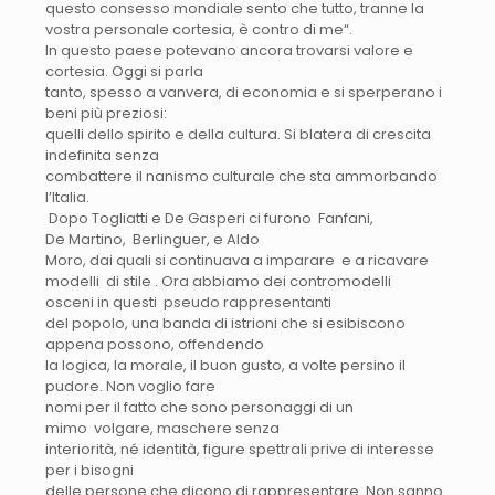
questo consesso mondiale sento che tutto, tranne la
vostra personale cortesia, è contro di me
“.
In questo paese potevano ancora trovarsi valore e
cortesia. Oggi si parla
tanto, spesso a vanvera, di economia e si sperperano i
beni più preziosi:
quelli dello spirito e della cultura. Si blatera di crescita
indefinita senza
combattere il nanismo culturale che sta ammorbando
l’Italia.
Dopo Togliatti e De Gasperi ci furono Fanfani,
De Martino, Berlinguer, e Aldo
Moro, dai quali si continuava a imparare e a ricavare
modelli di stile . Ora abbiamo dei contromodelli
osceni in questi pseudo rappresentanti
del popolo, una banda di istrioni che si esibiscono
appena possono, offendendo
la logica, la morale, il buon gusto, a volte persino il
pudore. Non voglio fare
nomi per il fatto che sono personaggi di un
mimo volgare, maschere senza
interiorità, né identità, figure spettrali prive di interesse
per i bisogni
delle persone che dicono di rappresentare. Non sanno