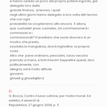
e hanno ceduto un poco del proprio potere ingordo, già
delegato loro dalla
grande finanza, ai tecnici, i quali
negli ultimi giorni hanno delegato a loro volta altri tecnici
che con ogni
probabilità ne coopteranno altri ancora. E allora
,
quis custodiet ipsos custodes
, chi commissionerà i
commissari e i
commissionati? Il Leviatano che vuole divorarci è un
mostro che presto,
svuotata la mangiatoia, dovrà inghiottire la propria
coda.
Altro che pane ordinario, pesciolini, cacio vaccino
premuto a mano, e fichi freschi! Seppellire questi, dico
politicamente, con
allegria, sarà molto difficile.
giovanni
ghiselli
g.ghiselli@tin.it
[1]
G. Bocca, Contro il lusso cafone, per motivi morali. Ed
estetici, Il venerdì di
Repubblica, 27 giugno 2008, p. 11.