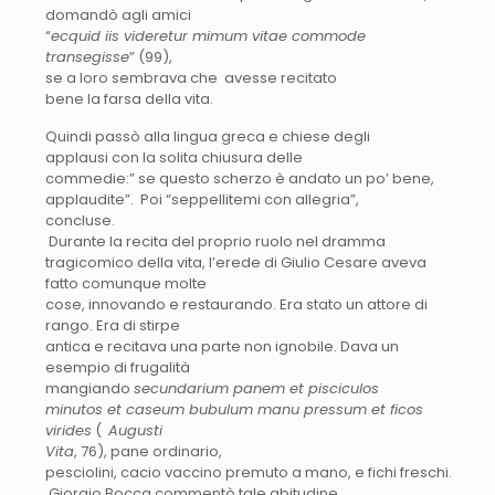
domandò agli amici
“
ecquid iis videretur mimum vitae commode
transegisse
” (99),
se a loro sembrava che avesse recitato
bene la farsa della vita.
Quindi passò alla lingua greca e chiese degli
applausi con la solita chiusura delle
commedie:” se questo scherzo è andato un po’ bene,
applaudite”. Poi “seppellitemi con allegria”,
concluse.
Durante la recita del proprio ruolo nel dramma
tragicomico della vita, l’erede di Giulio Cesare aveva
fatto comunque molte
cose, innovando e restaurando. Era stato un attore di
rango. Era di stirpe
antica e recitava una parte non ignobile. Dava un
esempio di frugalità
mangiando
secundarium panem et pisciculos
minutos et caseum bubulum manu pressum et ficos
virides
(
Augusti
Vita
, 76), pane ordinario,
pesciolini, cacio vaccino premuto a mano, e fichi freschi.
Giorgio Bocca commentò tale abitudine