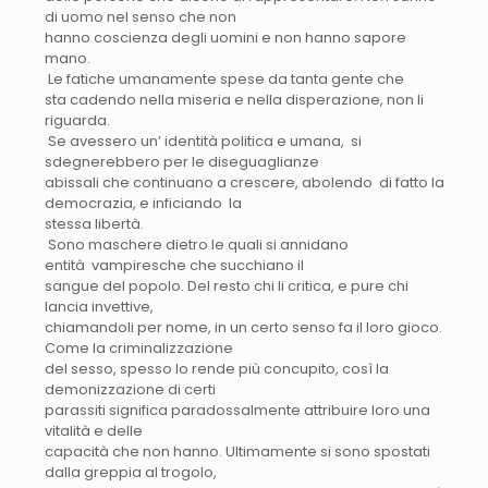
di uomo nel senso che non
hanno coscienza degli uomini e non hanno sapore
mano.
Le fatiche umanamente spese da tanta gente che
sta cadendo nella miseria e nella disperazione, non li
riguarda.
Se avessero un’ identità politica e umana, si
sdegnerebbero per le diseguaglianze
abissali che continuano a crescere, abolendo di fatto la
democrazia, e inficiando la
stessa libertà.
Sono maschere dietro le quali si annidano
entità vampiresche che succhiano il
sangue del popolo. Del resto chi li critica, e pure chi
lancia invettive,
chiamandoli per nome, in un certo senso fa il loro gioco.
Come la criminalizzazione
del sesso, spesso lo rende più concupito, così la
demonizzazione di certi
parassiti significa paradossalmente attribuire loro una
vitalità e delle
capacità che non hanno. Ultimamente si sono spostati
dalla greppia al trogolo,