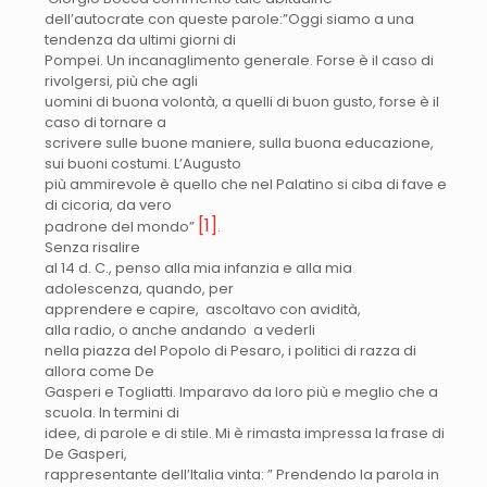
dell’autocrate con queste parole:”Oggi siamo a una
tendenza da ultimi giorni di
Pompei. Un incanaglimento generale. Forse è il caso di
rivolgersi, più che agli
uomini di buona volontà, a quelli di buon gusto, forse è il
caso di tornare a
scrivere sulle buone maniere, sulla buona educazione,
sui buoni costumi. L’Augusto
più ammirevole è quello che nel Palatino si ciba di fave e
di cicoria, da vero
[1]
padrone del mondo”
.
Senza risalire
al 14 d. C., penso alla mia infanzia e alla mia
adolescenza, quando, per
apprendere e capire, ascoltavo con avidità,
alla radio, o anche andando a vederli
nella piazza del Popolo di Pesaro, i politici di razza di
allora come De
Gasperi e Togliatti. Imparavo da loro più e meglio che a
scuola. In termini di
idee, di parole e di stile. Mi è rimasta impressa la frase di
De Gasperi,
rappresentante dell’Italia vinta: ”
Prendendo la parola in