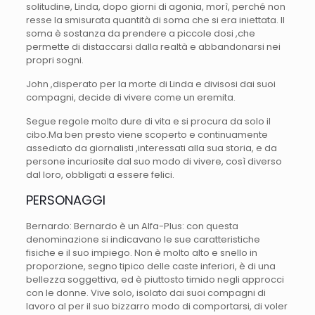
solitudine, Linda, dopo giorni di agonia, morì, perché non
resse la smisurata quantità di soma che si era iniettata. Il
soma è sostanza da prendere a piccole dosi ,che
permette di distaccarsi dalla realtà e abbandonarsi nei
propri sogni.
John ,disperato per la morte di Linda e divisosi dai suoi
compagni, decide di vivere come un eremita.
Segue regole molto dure di vita e si procura da solo il
cibo.Ma ben presto viene scoperto e continuamente
assediato da giornalisti ,interessati alla sua storia, e da
persone incuriosite dal suo modo di vivere, così diverso
dal loro, obbligati a essere felici.
PERSONAGGI
Bernardo: Bernardo è un Alfa-Plus: con questa
denominazione si indicavano le sue caratteristiche
fisiche e il suo impiego. Non è molto alto e snello in
proporzione, segno tipico delle caste inferiori, è di una
bellezza soggettiva, ed è piuttosto timido negli approcci
con le donne. Vive solo, isolato dai suoi compagni di
lavoro al per il suo bizzarro modo di comportarsi, di voler