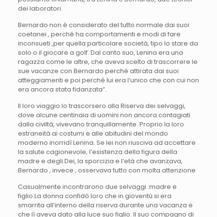
dei laboratori.
Bernardo non è considerato del tutto normale dai suoi
coetanei , perché ha comportamenti e modi di fare
inconsueti ,per quella particolare società, tipo lo stare da
solo o il giocare a golf. Dal canto suo, Lenina era una
ragazza come le altre, che aveva scelto di trascorrere le
sue vacanze con Bernardo perché attirata dai suoi
atteggiamenti e poi perché lui era l’unico che con cui non
era ancora stata fidanzata”.
Il loro viaggio lo trascorsero alla Riserva dei selvaggi,
dove alcune centinaia di uomini non ancora contagiati
dalla civiltà, vivevano tranquillamente. Proprio la loro
estraneità ai costumi e alle abitudini del mondo
moderno inorridì Lenina. Se lei non riusciva ad accettare
la salute cagionevole, l’esistenza della figura della
madre e degli Dei, la sporcizia e l’età che avanzava,
Bernardo , invece , osservava tutto con molta attenzione
Casualmente incontrarono due selvaggi :madre e
figlio.La donna confidò loro che in gioventù si era
smarrita all’interno della riserva durante una vacanza e
che lì aveva dato alla luce suo figlio. Il suo compagno di