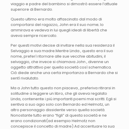
viaggio e padre del bambino si dimostrò essere l’attuale
superiore di Bernardo.
Questo ultimo era molto affascinato dal modo di
comportarsi del ragazzo, John era il suo nome; lo
ammirava e vedeva in lui quegli ideali di libertà che
aveva sempre ricercato.
Per questi motivi decise di invitare nella sua residenza il
Selvaggio e sua madre.Mentre Linda , questo era il suo
nome, preferì ritornare alle sue vecchie abitudini, il
selvaggio, che invece si chiamava John , divenne un
oggetto attrattivo per quella società così schematica.
Ciò diede anche una certa importanza a Bernardo che si
sentì rivalutato.
Ma a John tutto questo non piaceva , preferiva ritirarsi in
solitudine a leggere un libro, che gli aveva regalato
Linda, contenente i più importanti poemi mai scritti. Egli si
sentiva a suo agio solo con Bernardo ed Helmotz, un
altro personaggio dissidente verso quella società.
Nonostante tutto erano “figli” di questa società e ne
erano condizionati(ad esempio Helmotz non
concepisce il concetto di madre).Ad accentuare la sua