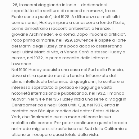
’26, trascorsi viaggiando in India – dedicandosi
soprattutto alla scrittura di racconti e romanzi, tra cui
Punto contro punto”, del 1928. A differenza di molti altri
connazionali, Huxley impara a conoscere a fondo l’Italia,
come dimostrano i racconti ambientati a Firenze, Il
giovane Archimede”, e a Roma, Dopo i fuochi di artificio”.
Poco prima di morire, nel 1929, Lawrence è ospite a Forte
dei Marmi degli Huxley, che poco dopo lo assisteranno
negli ultimi istanti di vita, a Vence. Sarà lo stesso Huxley a
curare, nel 1932, la prima raccolta delle lettere di
Lawrence.
Nel 1930 Huxley acquista una casa nel Sud della Francia,
dove si ritira quando non è a Londra. Influenzato dal
clima intellettuale britannico di quegli anni, lo scrittore si
interessa soprattutto di politica e raggiunge vasta
notorietà internazionale pubblicando, nel 1932, Il mondo
nuovo”. Nel ’34 e nel ’35 Huxley inizia una serie di viaggi in
Centroamerica e negli Stati Uniti. Qui, nel 1937, entra in
contatto con l’équipe medica del dottor Bates di New
York, che finalmente cura in modo efficace la sua
malattia alla cornea. Per poter continuare questa terapia
nel modo migliore, si trasferisce nel Sud della California e
ottiene un recupero quasi totale della vista.