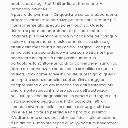
pubblicherà negli Stati Uniti un libro di memorie: A
Personal View of A.H.”
A partire dai primi anni Cinquanta lo scrittore abbandona
progressivamente la narrativa per dedicarsi sempre più
intensamente alla speculazione filosofica. Questa
ricerca lo porta ad approfondire gli studi esoterici –
intrapresi più di vent’anni prima in occasione dei viaggi in
India – e a sperimentare estesamente su se stesso gli
effetti della mescalina e dell’acido lisergico – che per
primo chiama psichedelico – intesi come strumenti per
conoscere le capacità della psiche umana. In
particolare, lo scrittore tenta di far convergere in un’unica
forma di esperienza la conoscenza scientifica e quella
mistica, «ma» come scrive in uno dei suoi saggi di quegli
anni «più la scienza amplia i suoi confini e maggior
comprensione ci dà dei meccanismi dell’esistenza, più
chiaramente spicca il mistero stesso dell’esistenza».
Nel 1960 gli viene diagnosticato un cancro alla lingua e la
vista riprende a peggiorare. Il 12 maggio del 1961 un
incendio divampa nella sua casa e distrugge tutti i suoi
libri e le sue carte. La perdita è una prova durissima:
«Vedi un uomo senza passato» confida in tale occasione
a un amico. Huxley si spegne a Hollywood il 22 novembre