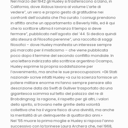
Nel marzo del 1942 gli Huxley si trasferiscono a Llano, in
California, dove Aldous lavora al volume L’arte di
vedere”, un vero e proprio gesto di gratitudine nei
confronti dell’oculista che l’ha curato. I coniugi prendono
in affitto anche un appartamento a Beverly Hills, ed è qui
che lo scrittore ultima il romanzo Il tempo si deve
fermare”, pubblicato nell’agosto del ’44. Si dedica quindi
alla stesura di Filosofia perenne”, una raccolta di saggi
filosofici – dove Huxley manifesta un interesse sempre
più marcato per il misticismo – che viene pubblicata
poco dopo il termine del secondo conflitto mondiale. In
una lettera indirizzata alla scrittrice argentina Ocampo,
Huxley esprime la propria soddisfazione per
l’avvenimento, ma anche le sue preoccupazioni. «Gli Stati
nazionali» scrive infatti Huxley «a cui la scienza fornisce un
potere militare enorme mi fanno sempre pensare alla
descrizione data da Swift di Gulliver trasportato da una
gigantesca scimmia sul tetto del palazzo del re di
Brobdingnag: la ragione, il rispetto per gli altri, i valori
dello spirito, si trovano nelle grinfie della volontà
collettiva che ha il vigore fisico di una divinità, ma anche
la mentalità di un delinquente di quattordici anni.»
Nel ’55 muore la prima moglie e Huxley si risposa l’anno
successivo con la torinese Laura Archera che, nel 1968,