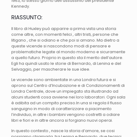
1963, lo stesso giorno dell’assassinio del presidente
Kennedy.
RIASSUNTO:
Il libro di Huxley può apparire a prima vista una storia
come altre, con momenti felici , altri tristi, persone che
litigano , che si odiano e che poi si amano. Ma dietro a
queste vicende si nascondono modi di pensare e
problematiche legate al mondo moderno e sicuramente
a quello futuro. Proprio in questo sta il merito dell’autore.
Egli ha quindi usato le storie di Bernardo, di Lenina e del
Selvaggio, per mascherare le sue idee.
Le vicende sono ambientate in una Londra futura e si
aprono sul Centro d’Incubazione e di Condizionamenti di
Londra Centrale, dove un impiegato sta illustrando ad
alcuni studenti cosa avviene nei loro laboratori. Ogni sala
è adibita ad un compito preciso.In una si regola il flusso
sanguigno in modo di caratterizzare a piacimento
l’individuo, in altre i bambini vengono costretti a odiare
libri e fiori e in altre ancora si forgiano nuovi operai.
In questo contesto , nasce la storia d’amore, se cosi
possiamo chiamarla, tra Lenina e Bernardo, due tecnici