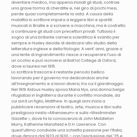
diventare medico, ma appena iniziati gli studi, contrae
una grave forma di cheratite e, nel giro di pochi mesi,
perde quasi completamente la vista. A causa della
malattia lo scrittore impara a leggere libri e spartiti
musicali in Braille e a scrivere a macchina, ma è costretto
a continuare gli studi con precettori privati. Tuttavia il
sogno di una brillante carriera scientifica è svanito per
sempre e Huxley decide di dedicarsi allo studio della
letteratura inglese e della filologia. A vent’ anni, grazie a
una lente di ingrandimento riesce a recuperare l’uso di
un occhio e può iscriversi al Ball’iol College di Oxford,
dove si laurea nel 1915.
Lo scrittore trascorre il restante periodo bellico
lavorando per il governo ma dedicandosi anche
all’insegnamento e a lavori diversi, tra cui il giardinaggio.
Nel 1919 Aldous Huxley sposa Maria Nys, una donna belga
rifugiatasi in Inghilterra durante il conflitto mondiale, da
cui avrà un figlio, Matthew. In quegli anni inizia a
pubblicare recensioni di teatro, arte, musica e libri sulla
prestigiosa rivista «Athenaeum» e sulla «Westminster
Gazette », dove fa la conoscenza di John Middleton
Murry, Katherine Mansfield e D.H. Lawrence. Con
quest’ultimo condivide una schietta passione per l’Italia,
dove dimora dal 1923 al 1930 – con l’esclusione del ’25 e