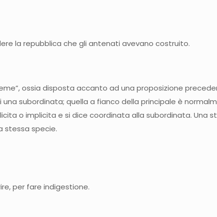
ere la repubblica che gli antenati avevano costruito.
sieme”, ossia disposta accanto ad una proposizione preced
i una subordinata; quella a fianco della principale è normalme
icita o implicita e si dice coordinata alla subordinata. Una
ua stessa specie.
re, per fare indigestione.