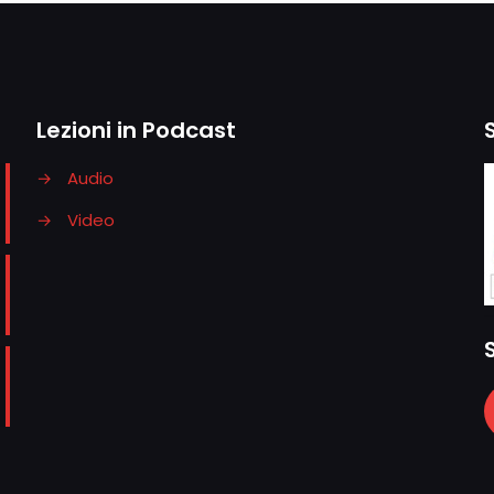
Lezioni in Podcast
→
Audio
→
Video