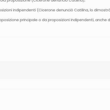
ola proposizione (Cicerone denunciò Catilina);
izioni indipendenti (Cicerone denunciò Catilina, lo dimostr
oposizione principale o da proposizioni indipendenti, anche 