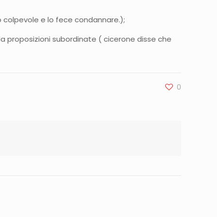
ò colpevole e lo fece condannare.);
da proposizioni subordinate ( cicerone disse che
0