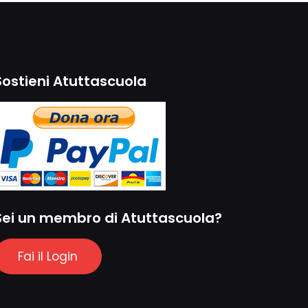
Sostieni Atuttascuola
Sei un membro di Atuttascuola?
Fai il Login