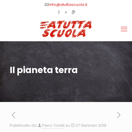
info@atuttascuola.it
Il pianeta terra
Pubblicato da
Piero Torelli
su
27 Gennaio 2019