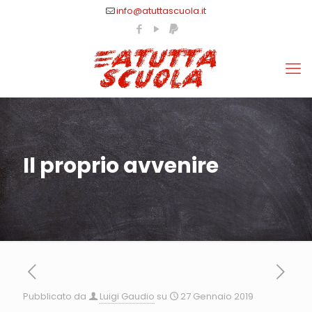
info@atuttascuola.it
Il proprio avvenire
Pubblicato da
Luigi Gaudio
su
27 Gennaio 2019