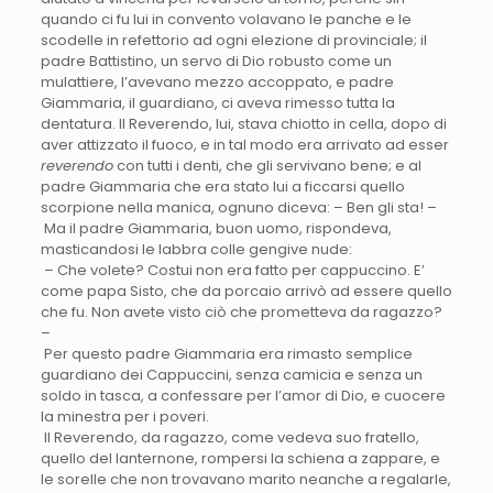
quando ci fu lui in convento volavano le panche e le
scodelle in refettorio ad ogni elezione di provinciale; il
padre Battistino, un servo di Dio robusto come un
mulattiere, l’avevano mezzo accoppato, e padre
Giammaria, il guardiano, ci aveva rimesso tutta la
dentatura. Il Reverendo, lui, stava chiotto in cella, dopo di
aver attizzato il fuoco, e in tal modo era arrivato ad esser
reverendo
con tutti i denti, che gli servivano bene; e al
padre Giammaria che era stato lui a ficcarsi quello
scorpione nella manica, ognuno diceva: – Ben gli sta! –
Ma il padre Giammaria, buon uomo, rispondeva,
masticandosi le labbra colle gengive nude:
– Che volete? Costui non era fatto per cappuccino. E’
come papa Sisto, che da porcaio arrivò ad essere quello
che fu. Non avete visto ciò che prometteva da ragazzo?
–
Per questo padre Giammaria era rimasto semplice
guardiano dei Cappuccini, senza camicia e senza un
soldo in tasca, a confessare per l’amor di Dio, e cuocere
la minestra per i poveri.
Il Reverendo, da ragazzo, come vedeva suo fratello,
quello del lanternone, rompersi la schiena a zappare, e
le sorelle che non trovavano marito neanche a regalarle,