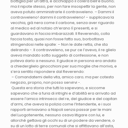
bottiglia per un’altra, e acchiappò il colèra bell’e buono;
ma il nipote stesso, per non fare insospettir la gente, non
aveva potuto amministrarle il contravveleno. – Dammi il
contravveleno! dammi il contravveleno! – supplicava la
vecchia, già nera come il carbone, senza aver riguardo
al medico ed al notaio ch’erano lì presenti, e si
guardavano in faccia imbarazzati. Il Reverendo, colla
faccia tosta, quasi non fosse fatto suo, borbottava
stringendosi nelle spalle: – Non le date retta, che sta
delirando -. Il contravveleno, se pur ce l’aveva, il re glielo
aveva mandato sotto suggello di confessione, e non
poteva darlo a nessuno. Il giudice in persona era andato
a chiederglielo ginocchioni per sua moglie che moriva, e
s’era sentito rispondere dal Reverendo:
– Comandatemi della vita, amico caro; ma per cotesto
negozio, proprio, non posso servirvi -.
Questa era storia che tutti la sapevano, e siccome
sapevano che a furia di intrighi e d’abilità era arrivato ad
essere l’amico intrinseco del re, del giudice e del capitan
d’armi, che aveva la polizia come l’Intendente, e i suoi
rapporti arrivavano a Napoli senza passar per le mani
del Luogotenente, nessuno osava litigare con lui, e
allorché gettava gli occhi su di un podere da vendere, o
su di un lotto di terre comunali che si affittavano all’asta,