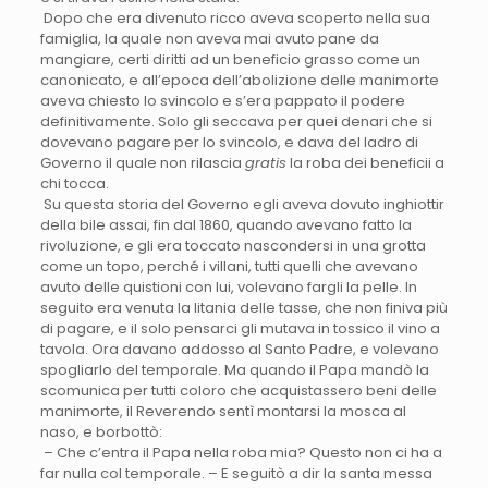
Dopo che era divenuto ricco aveva scoperto nella sua
famiglia, la quale non aveva mai avuto pane da
mangiare, certi diritti ad un beneficio grasso come un
canonicato, e all’epoca dell’abolizione delle manimorte
aveva chiesto lo svincolo e s’era pappato il podere
definitivamente. Solo gli seccava per quei denari che si
dovevano pagare per lo svincolo, e dava del ladro di
Governo il quale non rilascia
gratis
la roba dei beneficii a
chi tocca.
Su questa storia del Governo egli aveva dovuto inghiottir
della bile assai, fin dal 1860, quando avevano fatto la
rivoluzione, e gli era toccato nascondersi in una grotta
come un topo, perché i villani, tutti quelli che avevano
avuto delle quistioni con lui, volevano fargli la pelle. In
seguito era venuta la litania delle tasse, che non finiva più
di pagare, e il solo pensarci gli mutava in tossico il vino a
tavola. Ora davano addosso al Santo Padre, e volevano
spogliarlo del temporale. Ma quando il Papa mandò la
scomunica per tutti coloro che acquistassero beni delle
manimorte, il Reverendo sentì montarsi la mosca al
naso, e borbottò:
– Che c’entra il Papa nella roba mia? Questo non ci ha a
far nulla col temporale. – E seguitò a dir la santa messa