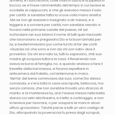
armenti, e i suoi bifolchi, colle mani in tasca e la pipetta in
bocca, se si fosse rammentato del tempo in cui lavava le
scodelle ai cappuccini, e che gli avevano messo il saio
per carità. si sarebbe fatta la croce colla mano sinistra.
Ma se non gli avessero insegnato a dir messa, e a
leggere e a scrivere per carità, non sarebbe riescito a
ficcarsi nelle primarie casate del paese, né ad
inchiodare nei suoi bilanci il nome di tutti quei mezzadri
che lavoravano e pregavano Dio e la buon’annata per
lui, e bestemmiavano poi come turchi al far dei conti.
«Guarda ciò che sono e non da chi son nato» dice il
proverbio. Da chi era nato lui, tutti lo sapevano, ché sua
madre gli scopava tuttora la casa. Il Reverendo non
aveva la boria di famiglia, no; e quando andava a fare il
tresette dalla baronessa, si faceva aspettare in
anticamera dal fratello, col lanternone in mano.
Nel far del bene cominciava dai suoi, come Dio stesso
comanda; e s’era tolta in casa una nipote, belloccia, ma
senza camicia, che non avrebbe trovato uno straccio di
marito; e la manteneva lui, anzi l’aveva messa nella bella
stanza coi vetri alla finestra, e il letto a cortinaggio, e non
la teneva per lavorare, o per sciuparsi le mani in alcun
ufficio grossolano. Talché parve a tutti un vero castigo di
Dio, allorquando la poveraccia fu presa dagli scrupoli,