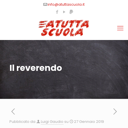
info@atuttascuola.it
Il reverendo
Pubblicato da
Luigi Gaudio
su
27 Gennaio 2019