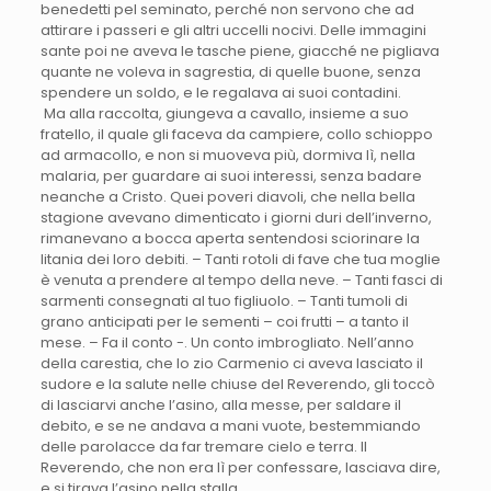
benedetti pel seminato, perché non servono che ad
attirare i passeri e gli altri uccelli nocivi. Delle immagini
sante poi ne aveva le tasche piene, giacché ne pigliava
quante ne voleva in sagrestia, di quelle buone, senza
spendere un soldo, e le regalava ai suoi contadini.
Ma alla raccolta, giungeva a cavallo, insieme a suo
fratello, il quale gli faceva da campiere, collo schioppo
ad armacollo, e non si muoveva più, dormiva lì, nella
malaria, per guardare ai suoi interessi, senza badare
neanche a Cristo. Quei poveri diavoli, che nella bella
stagione avevano dimenticato i giorni duri dell’inverno,
rimanevano a bocca aperta sentendosi sciorinare la
litania dei loro debiti. – Tanti rotoli di fave che tua moglie
è venuta a prendere al tempo della neve. – Tanti fasci di
sarmenti consegnati al tuo figliuolo. – Tanti tumoli di
grano anticipati per le sementi – coi frutti – a tanto il
mese. – Fa il conto -. Un conto imbrogliato. Nell’anno
della carestia, che lo zio Carmenio ci aveva lasciato il
sudore e la salute nelle chiuse del Reverendo, gli toccò
di lasciarvi anche l’asino, alla messe, per saldare il
debito, e se ne andava a mani vuote, bestemmiando
delle parolacce da far tremare cielo e terra. Il
Reverendo, che non era lì per confessare, lasciava dire,
e si tirava l’asino nella stalla.