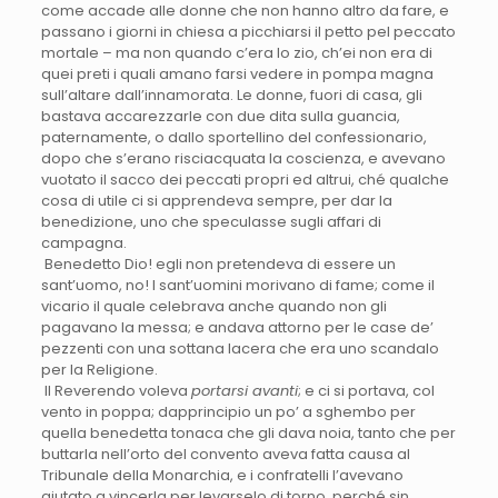
come accade alle donne che non hanno altro da fare, e
passano i giorni in chiesa a picchiarsi il petto pel peccato
mortale – ma non quando c’era lo zio, ch’ei non era di
quei preti i quali amano farsi vedere in pompa magna
sull’altare dall’innamorata. Le donne, fuori di casa, gli
bastava accarezzarle con due dita sulla guancia,
paternamente, o dallo sportellino del confessionario,
dopo che s’erano risciacquata la coscienza, e avevano
vuotato il sacco dei peccati propri ed altrui, ché qualche
cosa di utile ci si apprendeva sempre, per dar la
benedizione, uno che speculasse sugli affari di
campagna.
Benedetto Dio! egli non pretendeva di essere un
sant’uomo, no! I sant’uomini morivano di fame; come il
vicario il quale celebrava anche quando non gli
pagavano la messa; e andava attorno per le case de’
pezzenti con una sottana lacera che era uno scandalo
per la Religione.
Il Reverendo voleva
portarsi avanti
; e ci si portava, col
vento in poppa; dapprincipio un po’ a sghembo per
quella benedetta tonaca che gli dava noia, tanto che per
buttarla nell’orto del convento aveva fatta causa al
Tribunale della Monarchia, e i confratelli l’avevano
aiutato a vincerla per levarselo di torno, perché sin