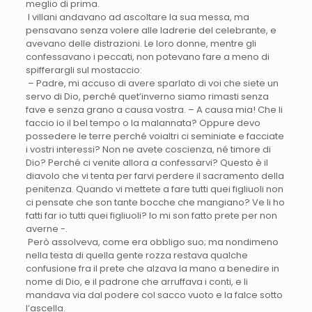
meglio di prima.
I villani andavano ad ascoltare la sua messa, ma
pensavano senza volere alle ladrerie del celebrante, e
avevano delle distrazioni. Le loro donne, mentre gli
confessavano i peccati, non potevano fare a meno di
spifferargli sul mostaccio:
– Padre, mi accuso di avere sparlato di voi che siete un
servo di Dio, perché quet’inverno siamo rimasti senza
fave e senza grano a causa vostra. – A causa mia! Che li
faccio io il bel tempo o la malannata? Oppure devo
possedere le terre perché voialtri ci seminiate e facciate
i vostri interessi? Non ne avete coscienza, né timore di
Dio? Perché ci venite allora a confessarvi? Questo è il
diavolo che vi tenta per farvi perdere il sacramento della
penitenza. Quando vi mettete a fare tutti quei figliuoli non
ci pensate che son tante bocche che mangiano? Ve li ho
fatti far io tutti quei figliuoli? Io mi son fatto prete per non
averne -.
Però assolveva, come era obbligo suo; ma nondimeno
nella testa di quella gente rozza restava qualche
confusione fra il prete che alzava la mano a benedire in
nome di Dio, e il padrone che arruffava i conti, e li
mandava via dal podere col sacco vuoto e la falce sotto
l’ascella.