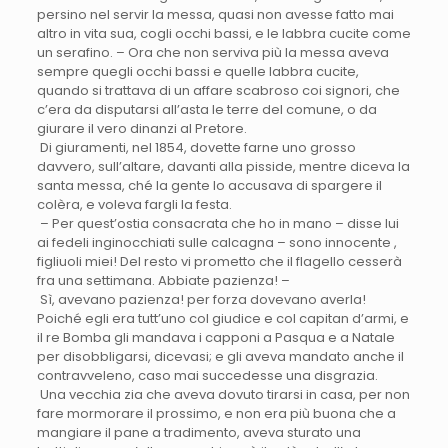
persino nel servir la messa, quasi non avesse fatto mai
altro in vita sua, cogli occhi bassi, e le labbra cucite come
un serafino. – Ora che non serviva più la messa aveva
sempre quegli occhi bassi e quelle labbra cucite,
quando si trattava di un affare scabroso coi signori, che
c’era da disputarsi all’asta le terre del comune, o da
giurare il vero dinanzi al Pretore.
Di giuramenti, nel 1854, dovette farne uno grosso
davvero, sull’altare, davanti alla pisside, mentre diceva la
santa messa, ché la gente lo accusava di spargere il
colèra, e voleva fargli la festa.
– Per quest’ostia consacrata che ho in mano – disse lui
ai fedeli inginocchiati sulle calcagna – sono innocente ,
figliuoli miei! Del resto vi prometto che il flagello cesserà
fra una settimana. Abbiate pazienza! –
Sì, avevano pazienza! per forza dovevano averla!
Poiché egli era tutt’uno col giudice e col capitan d’armi, e
il re Bomba gli mandava i capponi a Pasqua e a Natale
per disobbligarsi, dicevasi; e gli aveva mandato anche il
contravveleno, caso mai succedesse una disgrazia.
Una vecchia zia che aveva dovuto tirarsi in casa, per non
fare mormorare il prossimo, e non era più buona che a
mangiare il pane a tradimento, aveva sturato una