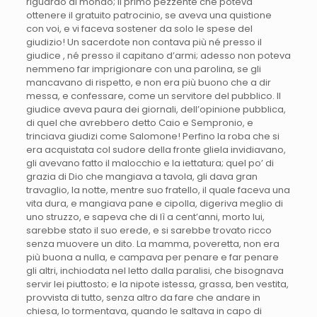
riguardo al mondo; il primo pezzente che poteva
ottenere il gratuito patrocinio, se aveva una quistione
con voi, e vi faceva sostener da solo le spese del
giudizio! Un sacerdote non contava più né presso il
giudice , né presso il capitano d’armi; adesso non poteva
nemmeno far imprigionare con una parolina, se gli
mancavano di rispetto, e non era più buono che a dir
messa, e confessare, come un servitore del pubblico. Il
giudice aveva paura dei giornali, dell’opinione pubblica,
di quel che avrebbero detto Caio e Sempronio, e
trinciava giudizi come Salomone! Perfino la roba che si
era acquistata col sudore della fronte gliela invidiavano,
gli avevano fatto il malocchio e la iettatura; quel po’ di
grazia di Dio che mangiava a tavola, gli dava gran
travaglio, la notte, mentre suo fratello, il quale faceva una
vita dura, e mangiava pane e cipolla, digeriva meglio di
uno struzzo, e sapeva che di lì a cent’anni, morto lui,
sarebbe stato il suo erede, e si sarebbe trovato ricco
senza muovere un dito. La mamma, poveretta, non era
più buona a nulla, e campava per penare e far penare
gli altri, inchiodata nel letto dalla paralisi, che bisognava
servir lei piuttosto; e la nipote istessa, grassa, ben vestita,
provvista di tutto, senza altro da fare che andare in
chiesa, lo tormentava, quando le saltava in capo di