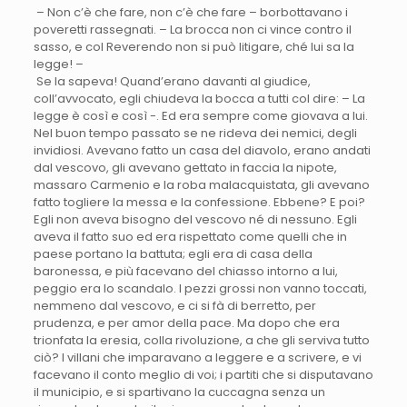
– Non c’è che fare, non c’è che fare – borbottavano i
poveretti rassegnati. – La brocca non ci vince contro il
sasso, e col Reverendo non si può litigare, ché lui sa la
legge! –
Se la sapeva! Quand’erano davanti al giudice,
coll’avvocato, egli chiudeva la bocca a tutti col dire: – La
legge è così e così -. Ed era sempre come giovava a lui.
Nel buon tempo passato se ne rideva dei nemici, degli
invidiosi. Avevano fatto un casa del diavolo, erano andati
dal vescovo, gli avevano gettato in faccia la nipote,
massaro Carmenio e la roba malacquistata, gli avevano
fatto togliere la messa e la confessione. Ebbene? E poi?
Egli non aveva bisogno del vescovo né di nessuno. Egli
aveva il fatto suo ed era rispettato come quelli che in
paese portano la battuta; egli era di casa della
baronessa, e più facevano del chiasso intorno a lui,
peggio era lo scandalo. I pezzi grossi non vanno toccati,
nemmeno dal vescovo, e ci si fà di berretto, per
prudenza, e per amor della pace. Ma dopo che era
trionfata la eresia, colla rivoluzione, a che gli serviva tutto
ciò? I villani che imparavano a leggere e a scrivere, e vi
facevano il conto meglio di voi; i partiti che si disputavano
il municipio, e si spartivano la cuccagna senza un