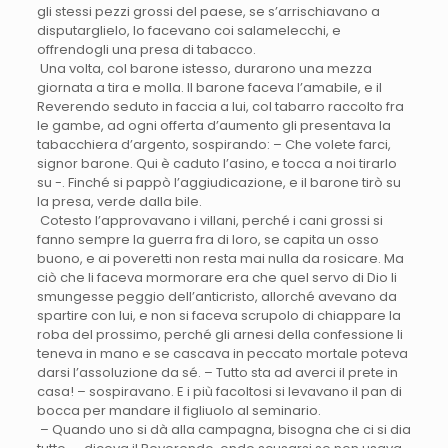
gli stessi pezzi grossi del paese, se s’arrischiavano a
disputarglielo, lo facevano coi salamelecchi, e
offrendogli una presa di tabacco.
Una volta, col barone istesso, durarono una mezza
giornata a tira e molla. Il barone faceva l’amabile, e il
Reverendo seduto in faccia a lui, col tabarro raccolto fra
le gambe, ad ogni offerta d’aumento gli presentava la
tabacchiera d’argento, sospirando: – Che volete farci,
signor barone. Qui è caduto l’asino, e tocca a noi tirarlo
su -. Finché si pappò l’aggiudicazione, e il barone tirò su
la presa, verde dalla bile.
Cotesto l’approvavano i villani, perché i cani grossi si
fanno sempre la guerra fra di loro, se capita un osso
buono, e ai poveretti non resta mai nulla da rosicare. Ma
ciò che li faceva mormorare era che quel servo di Dio li
smungesse peggio dell’anticristo, allorché avevano da
spartire con lui, e non si faceva scrupolo di chiappare la
roba del prossimo, perché gli arnesi della confessione li
teneva in mano e se cascava in peccato mortale poteva
darsi l’assoluzione da sé. – Tutto sta ad averci il prete in
casa! – sospiravano. E i più facoltosi si levavano il pan di
bocca per mandare il figliuolo al seminario.
– Quando uno si dà alla campagna, bisogna che ci si dia