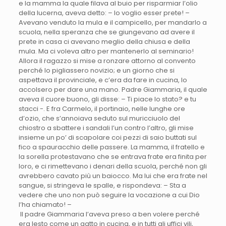
e la mamma la quale filava al buio per risparmiar l’olio
della lucerna, aveva detto: – Io voglio esser prete! –
Avevano venduto la mula e il campicello, per mandarlo a
scuola, nella speranza che se giungevano ad avere il
prete in casa ci avevano meglio della chiusa e della
mula. Ma ci voleva altro per mantenerlo al seminario!
Allora il ragazzo si mise a ronzare attorno al convento
perché lo pigliassero novizio; e un giorno che si
aspettava il provinciale, e c’era da fare in cucina, lo
accolsero per dare una mano. Padre Giammaria, il quale
aveva il cuore buono, gli disse: – Ti piace lo stato? e tu
stacci -. E fra Carmelo, il portinaio, nelle lunghe ore
d’ozio, che s’annoiava seduto sul muricciuolo del
chiostro a sbattere i sandali l’un contro l’altro, gli mise
insieme un po’ di scapolare coi pezzi di saio buttati sul
fico a spauracchio delle passere. La mamma, il fratello e
la sorella protestavano che se entrava frate era finita per
loro, e ci rimettevano i denari della scuola, perché non gli
avrebbero cavato più un baiocco. Ma lui che era frate nel
sangue, si stringeva le spalle, e rispondeva: – Sta a
vedere che uno non può seguire la vocazione a cui Dio
l’ha chiamato! –
Il padre Giammaria l’aveva preso a ben volere perché
era lesto come un gatto in cucina, e in tutti gli uffici vili,