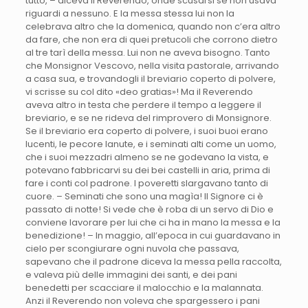
tutto, – diceva il Reverendo, onde scusarsi se non usava
riguardi a nessuno. E la messa stessa lui non la
celebrava altro che la domenica, quando non c’era altro
da fare, che non era di quei pretucoli che corrono dietro
al tre tarì della messa. Lui non ne aveva bisogno. Tanto
che Monsignor Vescovo, nella visita pastorale, arrivando
a casa sua, e trovandogli il breviario coperto di polvere,
vi scrisse su col dito «deo gratias»! Ma il Reverendo
aveva altro in testa che perdere il tempo a leggere il
breviario, e se ne rideva del rimprovero di Monsignore.
Se il breviario era coperto di polvere, i suoi buoi erano
lucenti, le pecore lanute, e i seminati alti come un uomo,
che i suoi mezzadri almeno se ne godevano la vista, e
potevano fabbricarvi su dei bei castelli in aria, prima di
fare i conti col padrone. I poveretti slargavano tanto di
cuore. – Seminati che sono una magìa! Il Signore ci è
passato di notte! Si vede che è roba di un servo di Dio e
conviene lavorare per lui che ci ha in mano la messa e la
benedizione! – In maggio, all’epoca in cui guardavano in
cielo per scongiurare ogni nuvola che passava,
sapevano che il padrone diceva la messa pella raccolta,
e valeva più delle immagini dei santi, e dei pani
benedetti per scacciare il malocchio e la malannata.
Anzi il Reverendo non voleva che spargessero i pani