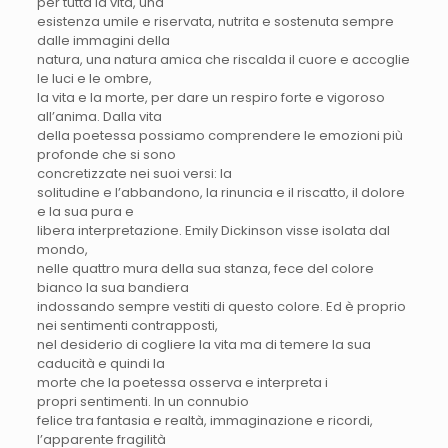
per tutta la vita, una
esistenza umile e riservata, nutrita e sostenuta sempre
dalle immagini della
natura, una natura amica che riscalda il cuore e accoglie
le luci e le ombre,
la vita e la morte, per dare un respiro forte e vigoroso
all’anima. Dalla vita
della poetessa possiamo comprendere le emozioni più
profonde che si sono
concretizzate nei suoi versi: la
solitudine e l’abbandono, la rinuncia e il riscatto, il dolore
e la sua pura e
libera interpretazione. Emily Dickinson visse isolata dal
mondo,
nelle quattro mura della sua stanza, fece del colore
bianco la sua bandiera
indossando sempre vestiti di questo colore. Ed è proprio
nei sentimenti contrapposti,
nel desiderio di cogliere la vita ma di temere la sua
caducità e quindi la
morte che la poetessa osserva e interpreta i
propri sentimenti. In un connubio
felice tra fantasia e realtà, immaginazione e ricordi,
l’apparente fragilità